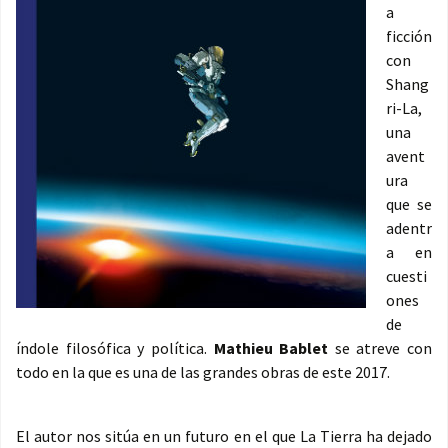
a
ficción
con
Shang
ri-La,
una
avent
ura
que se
adentr
a en
cuesti
ones
de
índole filosófica y política.
Mathieu Bablet
se atreve con
todo en la que es una de las grandes obras de este 2017.
El autor nos sitúa en un futuro en el que La Tierra ha dejado