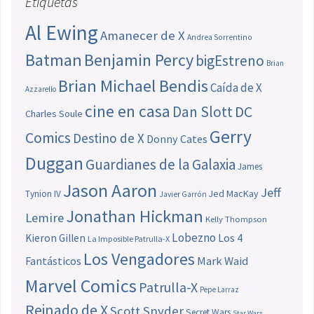
Etiquetas
Al Ewing
Amanecer de X
Andrea Sorrentino
Batman
Benjamin Percy
bigEstreno
Brian
Brian Michael Bendis
Caída de X
Azzarello
cine en casa
Dan Slott
DC
Charles Soule
Gerry
Comics
Destino de X
Donny Cates
Duggan
Guardianes de la Galaxia
James
Jason Aaron
Jeff
Jed MacKay
Tynion IV
Javier Garrón
Jonathan Hickman
Lemire
Kelly Thompson
Lobezno
Los 4
Kieron Gillen
La Imposible Patrulla-X
Los Vengadores
Fantásticos
Mark Waid
Marvel Comics
Patrulla-X
Pepe Larraz
Reinado de X
Scott Snyder
Secret Wars
Star Wars