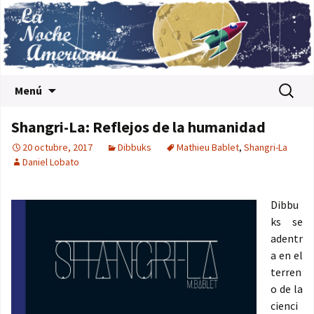
Saltar al contenido
Buscar:
Menú
Shangri-La: Reflejos de la humanidad
20 octubre, 2017
Dibbuks
Mathieu Bablet
,
Shangri-La
Daniel Lobato
Dibbu
ks se
adentr
a en el
terren
o de la
cienci