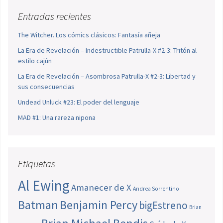
Entradas recientes
The Witcher. Los cómics clásicos: Fantasía añeja
La Era de Revelación – Indestructible Patrulla-X #2-3: Tritón al
estilo cajún
La Era de Revelación – Asombrosa Patrulla-X #2-3: Libertad y
sus consecuencias
Undead Unluck #23: El poder del lenguaje
MAD #1: Una rareza nipona
Etiquetas
Al Ewing
Amanecer de X
Andrea Sorrentino
Batman
Benjamin Percy
bigEstreno
Brian