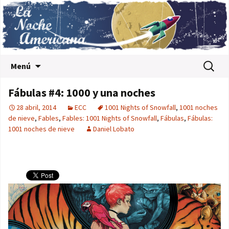
Saltar al contenido
Buscar:
Menú
Fábulas #4: 1000 y una noches
28 abril, 2014
ECC
1001 Nights of Snowfall
,
1001 noches
de nieve
,
Fables
,
Fables: 1001 Nights of Snowfall
,
Fábulas
,
Fábulas:
1001 noches de nieve
Daniel Lobato