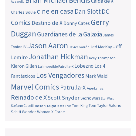
Brian Michael Bendis
Caída de X
Azzarello
cine en casa
Dan Slott
DC
Charles Soule
Gerry
Comics
Destino de X
Donny Cates
Duggan
Guardianes de la Galaxia
James
Jason Aaron
Jeff
Jed MacKay
Tynion IV
Javier Garrón
Jonathan Hickman
Lemire
Kelly Thompson
Lobezno
Los 4
Kieron Gillen
La Imposible Patrulla-X
Los Vengadores
Fantásticos
Mark Waid
Marvel Comics
Patrulla-X
Pepe Larraz
Reinado de X
Scott Snyder
Secret Wars
Star Wars
Tom Taylor
Valerio
Stefano Caselli
Tom King
The Dark Knight Rises
Thor
Schiti
Wonder Woman
X-Force