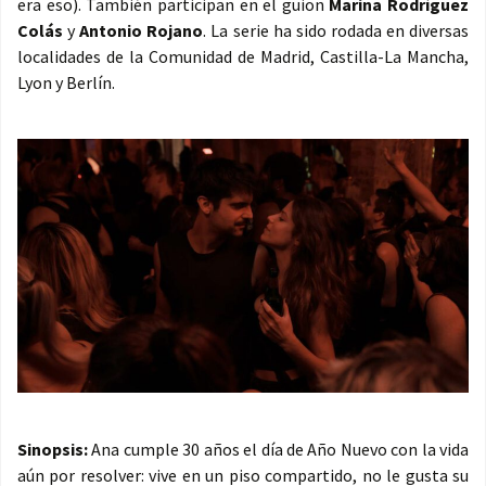
era eso). También participan en el guion
Marina Rodríguez
Colás
y
Antonio Rojano
. La serie ha sido rodada en diversas
localidades de la Comunidad de Madrid, Castilla-La Mancha,
Lyon y Berlín.
Sinopsis:
Ana cumple 30 años el día de Año Nuevo con la vida
aún por resolver: vive en un piso compartido, no le gusta su