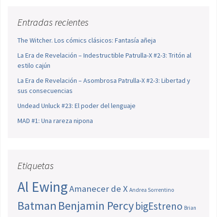
Entradas recientes
The Witcher. Los cómics clásicos: Fantasía añeja
La Era de Revelación – Indestructible Patrulla-X #2-3: Tritón al
estilo cajún
La Era de Revelación – Asombrosa Patrulla-X #2-3: Libertad y
sus consecuencias
Undead Unluck #23: El poder del lenguaje
MAD #1: Una rareza nipona
Etiquetas
Al Ewing
Amanecer de X
Andrea Sorrentino
Batman
Benjamin Percy
bigEstreno
Brian