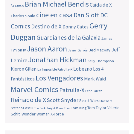
Brian Michael Bendis
Caída de X
Azzarello
cine en casa
Dan Slott
DC
Charles Soule
Gerry
Comics
Destino de X
Donny Cates
Duggan
Guardianes de la Galaxia
James
Jason Aaron
Jeff
Jed MacKay
Tynion IV
Javier Garrón
Jonathan Hickman
Lemire
Kelly Thompson
Lobezno
Los 4
Kieron Gillen
La Imposible Patrulla-X
Los Vengadores
Fantásticos
Mark Waid
Marvel Comics
Patrulla-X
Pepe Larraz
Reinado de X
Scott Snyder
Secret Wars
Star Wars
Tom Taylor
Valerio
Stefano Caselli
Tom King
The Dark Knight Rises
Thor
Schiti
Wonder Woman
X-Force