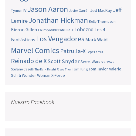
Jason Aaron
Jeff
Jed MacKay
Tynion IV
Javier Garrón
Jonathan Hickman
Lemire
Kelly Thompson
Lobezno
Los 4
Kieron Gillen
La Imposible Patrulla-X
Los Vengadores
Fantásticos
Mark Waid
Marvel Comics
Patrulla-X
Pepe Larraz
Reinado de X
Scott Snyder
Secret Wars
Star Wars
Tom Taylor
Valerio
Stefano Caselli
Tom King
The Dark Knight Rises
Thor
Schiti
Wonder Woman
X-Force
Nuestro Facebook