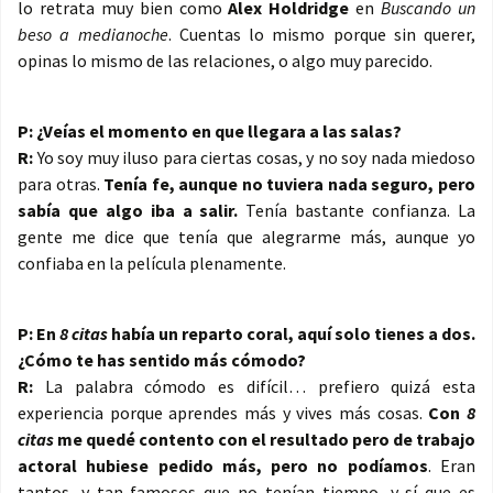
lo retrata muy bien como
Alex Holdridge
en
Buscando un
beso a medianoche
. Cuentas lo mismo porque sin querer,
opinas lo mismo de las relaciones, o algo muy parecido.
P: ¿Veías el momento en que llegara a las salas?
R:
Yo soy muy iluso para ciertas cosas, y no soy nada miedoso
para otras.
Tenía fe, aunque no tuviera nada seguro, pero
sabía que algo iba a salir.
Tenía bastante confianza. La
gente me dice que tenía que alegrarme más, aunque yo
confiaba en la película plenamente.
P: En
8 citas
había un reparto coral, aquí solo tienes a dos.
¿Cómo te has sentido más cómodo?
R:
La palabra cómodo es difícil… prefiero quizá esta
experiencia porque aprendes más y vives más cosas.
Con
8
citas
me quedé contento con el resultado pero de trabajo
actoral hubiese pedido más, pero no podíamos
. Eran
tantos, y tan famosos que no tenían tiempo, y sí que es