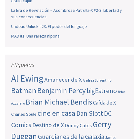
estilo cajún
La Era de Revelación – Asombrosa Patrulla-X #2-3: Libertad y
sus consecuencias
Undead Unluck #23: El poder del lenguaje
MAD #1: Una rareza nipona
Etiquetas
Al Ewing
Amanecer de X
Andrea Sorrentino
Batman
Benjamin Percy
bigEstreno
Brian
Brian Michael Bendis
Caída de X
Azzarello
cine en casa
Dan Slott
DC
Charles Soule
Gerry
Comics
Destino de X
Donny Cates
Duggan
Guardianes de la Galaxia
James