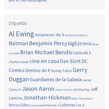
MAD #1: Una rareza nipona
Etiquetas
Al Ewing
Amanecer de X
Andrea Sorrentino
Batman
Benjamin Percy
bigEstreno
Brian
Brian Michael Bendis
Caída de X
Azzarello
cine en casa
Dan Slott
DC
Charles Soule
Gerry
Comics
Destino de X
Donny Cates
Duggan
Guardianes de la Galaxia
James
Jason Aaron
Jeff
Jed MacKay
Tynion IV
Javier Garrón
Jonathan Hickman
Lemire
Kelly Thompson
Lobezno
Los 4
Kieron Gillen
La Imposible Patrulla-X