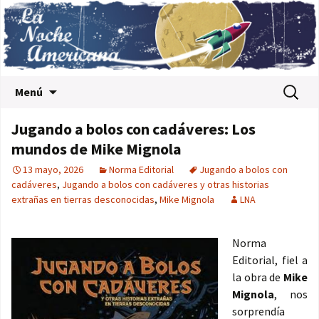
Saltar al contenido
Buscar:
Menú
Jugando a bolos con cadáveres: Los
mundos de Mike Mignola
13 mayo, 2026
Norma Editorial
Jugando a bolos con
cadáveres
,
Jugando a bolos con cadáveres y otras historias
extrañas en tierras desconocidas
,
Mike Mignola
LNA
Norma
Editorial, fiel a
la obra de
Mike
Mignola
, nos
sorprendía