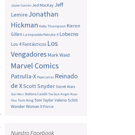
Jeff
Jed MacKay
Javier Garrón
Jonathan
Lemire
Hickman
Kieron
Kelly Thompson
Lobezno
Gillen
La Imposible Patrulla-X
Los
Los 4 Fantásticos
Vengadores
Mark Waid
Marvel Comics
e
s
Reinado
Patrulla-X
Pepe Larraz
.
de X
Scott Snyder
Secret Wars
e
Stefano Caselli
Star Wars
The Dark Knight Rises
Tom Taylor
Valerio Schiti
Tom King
Thor
Wonder Woman
X-Force
y
o
Y
Nuestro Facebook