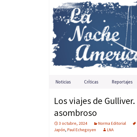
Saltar al contenido
Noticias
Críticas
Reportajes
Los viajes de Gulliver
asombroso
3 octubre, 2024
Norma Editorial
Japón
,
Paul Echegoyen
LNA