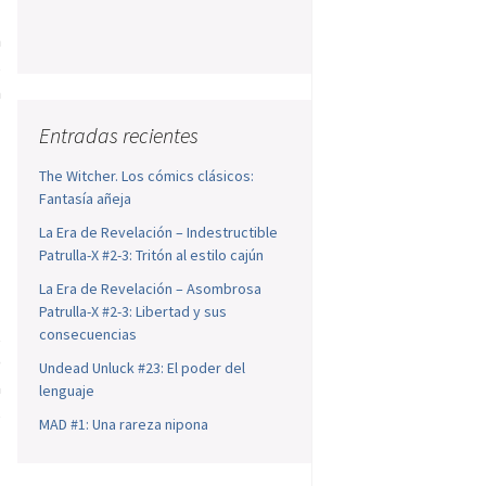
n
s
n
Entradas recientes
The Witcher. Los cómics clásicos:
Fantasía añeja
La Era de Revelación – Indestructible
Patrulla-X #2-3: Tritón al estilo cajún
n
l
La Era de Revelación – Asombrosa
l
Patrulla-X #2-3: Libertad y sus
,
consecuencias
)
Undead Unluck #23: El poder del
a
lenguaje
s
MAD #1: Una rareza nipona
a
a