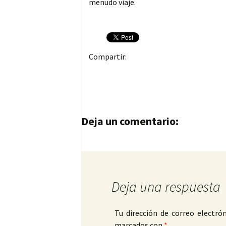
menudo viaje.
Compartir:
Navegación de entrad
Deja un comentario:
Deja una respuesta
Tu dirección de correo electrón
marcados con
*