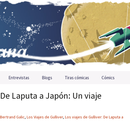
Entrevistas
Blogs
Tiras cómicas
Cómics
. De Laputa a Japón: Un viaje
Bertrand Galic
,
Los Viajes de Gulliver
,
Los viajes de Gulliver: De Laputa a