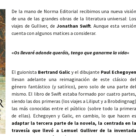
De la mano de Norma Editorial recibimos una nueva visió
de una de las grandes obras de la literatura universal: Lo
viajes de Gulliver, de
Jonathan Swift
. Aunque esta versió
cuenta con algunos matices a considerar.
«
Os llevaré adonde queráis, tengo que ganarme la vida
«
El guionista
Bertrand Galic
y el dibujante
Paul Echegoye
llevan adelante una reimaginación de este clásico de
género fantástico (y satírico), pero solo de una parte de
mismo. El libro de Swift estaba formado por cuatro partes
siendo las dos primeras (los viajes a Liliput y a Brobdingnag
las más conocidas entre el público (sobre todo la primer
de ellas). Echegoyen y Galic, en cambio, lo que hacen e
adaptar la tercera parte de la novela, la centrada en l
travesía que llevó a Lemuel Gulliver de la inventad