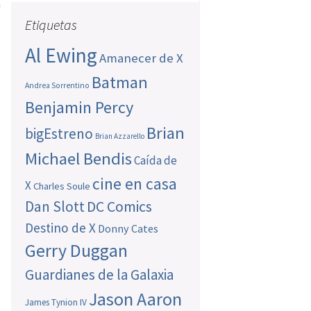
a
s
Etiquetas
Al Ewing
Amanecer de X
Batman
e
Andrea Sorrentino
e
Benjamin Percy
n
Brian
bigEstreno
Brian Azzarello
Michael Bendis
Caída de
cine en casa
X
Charles Soule
Dan Slott
DC Comics
Destino de X
Donny Cates
Gerry Duggan
Guardianes de la Galaxia
Jason Aaron
James Tynion IV