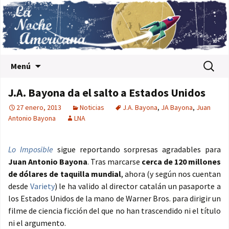
Saltar al contenido
Buscar:
Menú
J.A. Bayona da el salto a Estados Unidos
27 enero, 2013
Noticias
J.A. Bayona
,
JA Bayona
,
Juan
Antonio Bayona
LNA
Lo Imposible
sigue reportando sorpresas agradables para
Juan Antonio Bayona
. Tras marcarse
cerca de 120 millones
de dólares de taquilla mundial
, ahora (y según nos cuentan
desde
Variety
) le ha valido al director catalán un pasaporte a
los Estados Unidos de la mano de Warner Bros. para dirigir un
filme de ciencia ficción del que no han trascendido ni el título
ni el argumento.