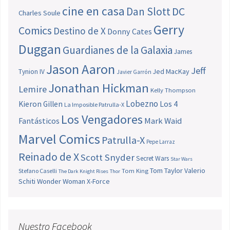
cine en casa
Dan Slott
DC
Charles Soule
Gerry
Comics
Destino de X
Donny Cates
Duggan
Guardianes de la Galaxia
James
Jason Aaron
Jeff
Jed MacKay
Tynion IV
Javier Garrón
Jonathan Hickman
Lemire
Kelly Thompson
Lobezno
Los 4
Kieron Gillen
La Imposible Patrulla-X
Los Vengadores
Fantásticos
Mark Waid
Marvel Comics
Patrulla-X
Pepe Larraz
Reinado de X
Scott Snyder
Secret Wars
Star Wars
Tom Taylor
Valerio
Stefano Caselli
Tom King
The Dark Knight Rises
Thor
Schiti
Wonder Woman
X-Force
Nuestro Facebook