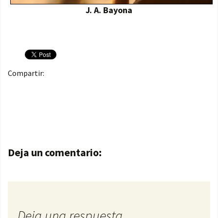
J. A. Bayona
Compartir:
Navegación de entradas
Deja un comentario:
Deja una respuesta