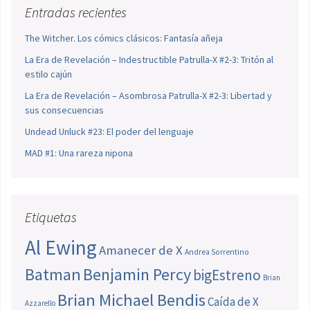
Entradas recientes
The Witcher. Los cómics clásicos: Fantasía añeja
La Era de Revelación – Indestructible Patrulla-X #2-3: Tritón al
estilo cajún
La Era de Revelación – Asombrosa Patrulla-X #2-3: Libertad y
sus consecuencias
Undead Unluck #23: El poder del lenguaje
MAD #1: Una rareza nipona
Etiquetas
Al Ewing
Amanecer de X
Andrea Sorrentino
Batman
Benjamin Percy
bigEstreno
Brian
Brian Michael Bendis
Caída de X
Azzarello