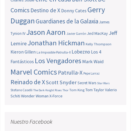
Gerry
Comics
Destino de X
Donny Cates
Duggan
Guardianes de la Galaxia
James
Jason Aaron
Jeff
Jed MacKay
Tynion IV
Javier Garrón
Jonathan Hickman
Lemire
Kelly Thompson
Lobezno
Los 4
Kieron Gillen
La Imposible Patrulla-X
Los Vengadores
Fantásticos
Mark Waid
Marvel Comics
Patrulla-X
Pepe Larraz
Reinado de X
Scott Snyder
Secret Wars
Star Wars
Tom Taylor
Valerio
Stefano Caselli
Tom King
The Dark Knight Rises
Thor
Schiti
Wonder Woman
X-Force
Nuestro Facebook