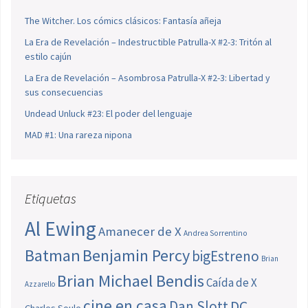
The Witcher. Los cómics clásicos: Fantasía añeja
La Era de Revelación – Indestructible Patrulla-X #2-3: Tritón al
estilo cajún
La Era de Revelación – Asombrosa Patrulla-X #2-3: Libertad y
sus consecuencias
Undead Unluck #23: El poder del lenguaje
MAD #1: Una rareza nipona
Etiquetas
Al Ewing
Amanecer de X
Andrea Sorrentino
Batman
Benjamin Percy
bigEstreno
Brian
Brian Michael Bendis
Caída de X
Azzarello
cine en casa
Dan Slott
DC
Charles Soule