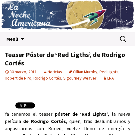
Saltar al contenido
Buscar:
Menú
Teaser Póster de ‘Red Ligths’, de Rodrigo
Cortés
30 marzo, 2011
Noticias
Cillian Murphy
,
Red Lights
,
Robert de Niro
,
Rodrigo Cortés
,
Sigourney Weaver
LNA
Ya tenemos el teaser
póster de ‘Red Lights’
, la nueva
película
de Rodrigo Cortés
, quien, tras deslumbrarnos y
angustiarnos con Buried, vuelve lleno de energía y