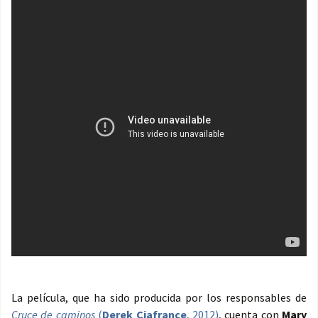
La película, que ha sido producida por los responsables de
Cruce de caminos
(
Derek Ciafrance
, 2012)
, cuenta con
Mary