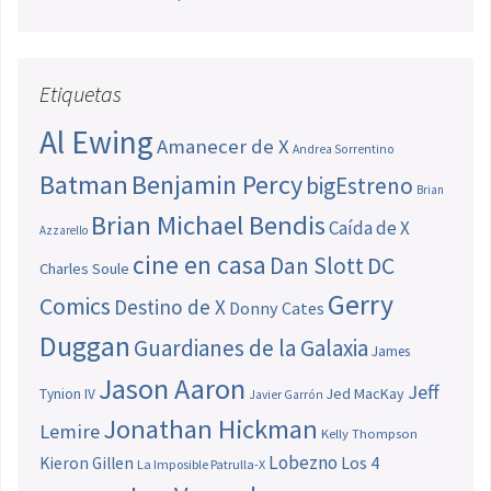
Etiquetas
Al Ewing
Amanecer de X
Andrea Sorrentino
Batman
Benjamin Percy
bigEstreno
Brian
Brian Michael Bendis
Caída de X
Azzarello
cine en casa
Dan Slott
DC
Charles Soule
Gerry
Comics
Destino de X
Donny Cates
Duggan
Guardianes de la Galaxia
James
Jason Aaron
Jeff
Jed MacKay
Tynion IV
Javier Garrón
Jonathan Hickman
Lemire
Kelly Thompson
Lobezno
Los 4
Kieron Gillen
La Imposible Patrulla-X