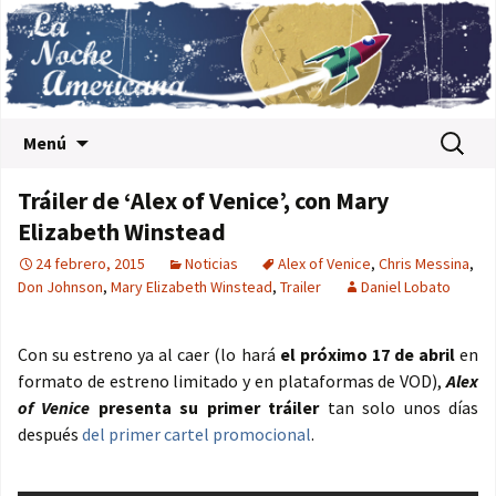
Saltar al contenido
Buscar:
Menú
Tráiler de ‘Alex of Venice’, con Mary
Elizabeth Winstead
24 febrero, 2015
Noticias
Alex of Venice
,
Chris Messina
,
Don Johnson
,
Mary Elizabeth Winstead
,
Trailer
Daniel Lobato
Con su estreno ya al caer (lo hará
el próximo 17 de abril
en
formato de estreno limitado y en plataformas de VOD),
Alex
of Venice
presenta su primer tráiler
tan solo unos días
después
del primer cartel promocional
.