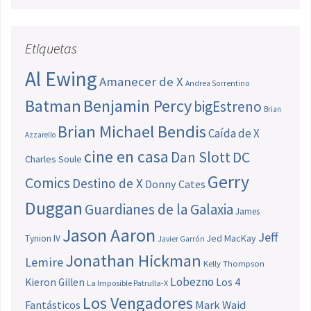
Etiquetas
Al Ewing
Amanecer de X
Andrea Sorrentino
Batman
Benjamin Percy
bigEstreno
Brian
Brian Michael Bendis
Caída de X
Azzarello
cine en casa
Dan Slott
DC
Charles Soule
Gerry
Comics
Destino de X
Donny Cates
Duggan
Guardianes de la Galaxia
James
Jason Aaron
Jeff
Jed MacKay
Tynion IV
Javier Garrón
Jonathan Hickman
Lemire
Kelly Thompson
Lobezno
Los 4
Kieron Gillen
La Imposible Patrulla-X
Los Vengadores
Fantásticos
Mark Waid