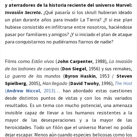
y aterradores de la historia reciente del universo Marvel:
Invasión Secreta
.
¿Qué pasaría si los skrull hubieran ideado
un plan durante años para invadir La Tierra? ¿Y si ese plan
hubiese consistido en infiltrarse entre nosotros, haciéndose
pasar por familiares y amigos? ¿Y si iniciado el plan de ataque
para conquistarnos no pudiéramos fiarnos de nadie?
Films como
Están vivos
(
John Carpenter
, 1988),
La invasión
de los ladrones de cuerpos
(
Don Siegel
, 1956) y sus remakes,
La guerra de los mundos
(
Byron Haskin
, 1953 /
Steven
Spielberg
, 2005),
Han llegado
(
David Twohy
, 1996),
The Host
(
Andrew Niccol
, 2013)
… han abordado estas cuestiones
desde distintos puntos de vistas y con los más variados
resultados. Es un tema con mucho potencial, una amenaza
invisible capaz de llevar a los humanos resistentes a la
mayor de las desesperaciones y a la mayor de las
heroicidades. Todo un filón que el universo Marvel no podía
dejar escapar. Menos aún cuando especies belicosas como los