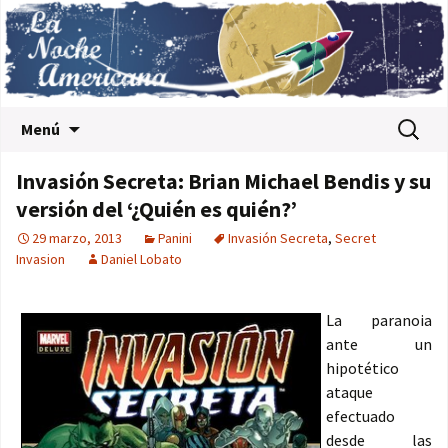
Saltar al contenido
Buscar:
Menú
Invasión Secreta: Brian Michael Bendis y su
versión del ‘¿Quién es quién?’
29 marzo, 2013
Panini
Invasión Secreta
,
Secret
Invasion
Daniel Lobato
La paranoia
ante un
hipotético
ataque
efectuado
desde las