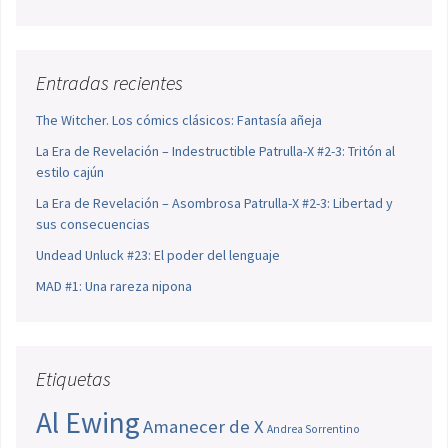
Entradas recientes
The Witcher. Los cómics clásicos: Fantasía añeja
La Era de Revelación – Indestructible Patrulla-X #2-3: Tritón al
estilo cajún
La Era de Revelación – Asombrosa Patrulla-X #2-3: Libertad y
sus consecuencias
Undead Unluck #23: El poder del lenguaje
MAD #1: Una rareza nipona
Etiquetas
Al Ewing
Amanecer de X
Andrea Sorrentino