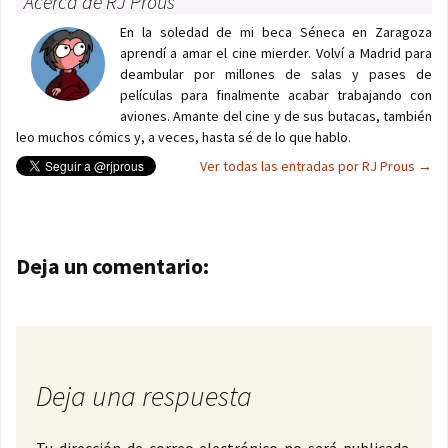
Acerca de RJ Prous
En la soledad de mi beca Séneca en Zaragoza
aprendí a amar el cine mierder. Volví a Madrid para
deambular por millones de salas y pases de
películas para finalmente acabar trabajando con
aviones. Amante del cine y de sus butacas, también
leo muchos cómics y, a veces, hasta sé de lo que hablo.
Ver todas las entradas por RJ Prous
→
Navegación de entradas
Deja un comentario:
Deja una respuesta