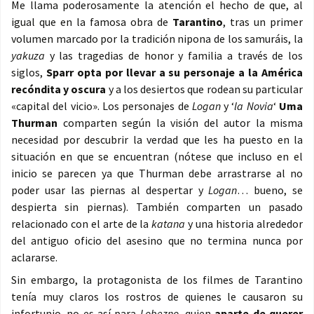
Me llama poderosamente la atención el hecho de que, al
igual que en la famosa obra de
Tarantino
, tras un primer
volumen marcado por la tradición nipona de los samuráis, la
yakuza
y las tragedias de honor y familia a través de los
siglos,
Sparr opta por llevar a su personaje a la América
recóndita y oscura
y a los desiertos que rodean su particular
«capital del vicio». Los personajes de
Logan
y ‘
la Novia
‘
Uma
Thurman
comparten según la visión del autor la misma
necesidad por descubrir la verdad que les ha puesto en la
situación en que se encuentran (nótese que incluso en el
inicio se parecen ya que Thurman debe arrastrarse al no
poder usar las piernas al despertar y
Logan
… bueno, se
despierta sin piernas). También comparten un pasado
relacionado con el arte de la
katana
y una historia alrededor
del antiguo oficio del asesino que no termina nunca por
aclararse.
Sin embargo, la protagonista de los filmes de Tarantino
tenía muy claros los rostros de quienes le causaron su
infortunio. no es así para
Lobezno
, quien
aparte de querer