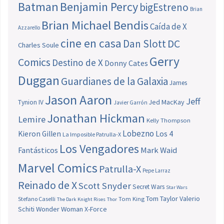
Batman
Benjamin Percy
bigEstreno
Brian
Brian Michael Bendis
Caída de X
Azzarello
cine en casa
Dan Slott
DC
Charles Soule
Gerry
Comics
Destino de X
Donny Cates
Duggan
Guardianes de la Galaxia
James
Jason Aaron
Jeff
Jed MacKay
Tynion IV
Javier Garrón
Jonathan Hickman
Lemire
Kelly Thompson
Lobezno
Los 4
Kieron Gillen
La Imposible Patrulla-X
Los Vengadores
Fantásticos
Mark Waid
Marvel Comics
Patrulla-X
Pepe Larraz
Reinado de X
Scott Snyder
Secret Wars
Star Wars
Tom Taylor
Valerio
Stefano Caselli
Tom King
The Dark Knight Rises
Thor
Schiti
Wonder Woman
X-Force