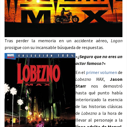
Tras perder la memoria en un accidente aéreo,
Logan
prosigue con su incansable búsqueda de respuestas.
«
¿Seguro que no eres un
actor famoso?
«
En el
primer volumen
de
Lobezno MAX
,
Jason
Starr
nos demostró
hasta qué punto había
interiorizado la esencia
de las historias clásicas
de
Lobezno
a la hora de
llevar al personaje a la
línea adulta de Marvel
.