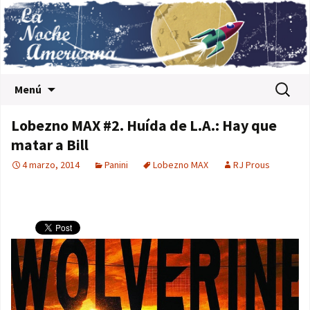
Saltar al contenido
Buscar:
Menú
Lobezno MAX #2. Huída de L.A.: Hay que
matar a Bill
4 marzo, 2014
Panini
Lobezno MAX
RJ Prous