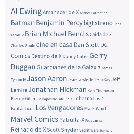
Al Ewing
Amanecer de X
Andrea Sorrentino
Batman
Benjamin Percy
bigEstreno
Brian
Brian Michael Bendis
Caída de X
Azzarello
cine en casa
Dan Slott
DC
Charles Soule
Gerry
Comics
Destino de X
Donny Cates
Duggan
Guardianes de la Galaxia
James
Jason Aaron
Jeff
Jed MacKay
Tynion IV
Javier Garrón
Jonathan Hickman
Lemire
Kelly Thompson
Lobezno
Los 4
Kieron Gillen
La Imposible Patrulla-X
Los Vengadores
Fantásticos
Mark Waid
Marvel Comics
Patrulla-X
Pepe Larraz
Reinado de X
Scott Snyder
Secret Wars
Star Wars