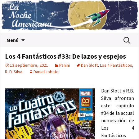
Saltar al contenido
Buscar:
Menú
Los 4 Fantásticos #33: De lazos y espejos
13 septiembre, 2021
Panini
Dan Slott
,
Los 4 Fantásticos
,
R. B. Silva
Daniel Lobato
Dan Slott y R.B.
Silva afrontan
este capítulo
#34 de la actual
numeración de
Los 4
Fantásticos