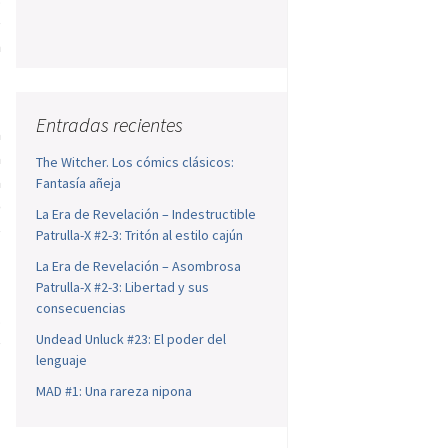
e
n
Entradas recientes
a
a
The Witcher. Los cómics clásicos:
a
Fantasía añeja
)
La Era de Revelación – Indestructible
e
Patrulla-X #2-3: Tritón al estilo cajún
La Era de Revelación – Asombrosa
Patrulla-X #2-3: Libertad y sus
consecuencias
…
Undead Unluck #23: El poder del
e
lenguaje
MAD #1: Una rareza nipona