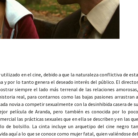
tilizado en el cine, debido a que la naturaleza conflictiva de est
a y por lo tanto genera el deseado interés del público. El directo
mostrar siempre el lado más terrenal de las relaciones amorosas
historia real, para contarnos como las bajas pasiones arrastran 
tada novia a competir sexualmente con la desinhibida casera de s
jor película de Aranda, pero también es conocida por lo poc
mercial las prácticas sexuales que en ella se describen y en las qu
 de bolsillo. La cinta incluye un arquetipo del cine negro ta
vida aquí a lo que se conoce como mujer fatal, quien valiéndose de