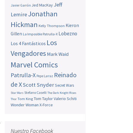
Jeff
Jed MacKay
Javier Garrón
Jonathan
Lemire
Hickman
Kieron
Kelly Thompson
Lobezno
Gillen
La Imposible Patrulla-X
Los
Los 4 Fantásticos
Vengadores
Mark Waid
Marvel Comics
Reinado
Patrulla-X
Pepe Larraz
de X
Scott Snyder
Secret Wars
Stefano Caselli
Star Wars
The Dark Knight Rises
Tom Taylor
Valerio Schiti
Tom King
Thor
Wonder Woman
X-Force
e
l
r
Nuestro Facebook
s