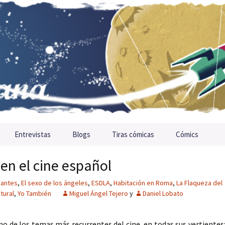
Entrevistas
Blogs
Tiras cómicas
Cómics
 en el cine español
antes
,
El sexo de los ángeles
,
ESDLA
,
Habitación en Roma
,
La Flaqueza del
tural
,
Yo También
Miguel Ángel Tejero
y
Daniel Lobato
uno de los temas más recurrentes del cine, en todas sus vertientes