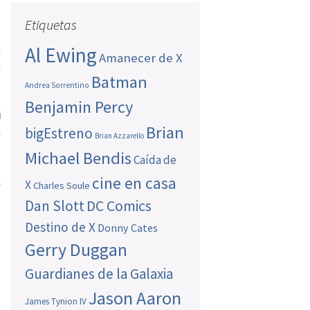
Etiquetas
,
a
Al Ewing
Amanecer de X
a
Batman
o
Andrea Sorrentino
l
Benjamin Percy
i
Brian
bigEstreno
a
Brian Azzarello
.
Michael Bendis
Caída de
o
cine en casa
c
X
Charles Soule
e
Dan Slott
DC Comics
Destino de X
Donny Cates
Gerry Duggan
Guardianes de la Galaxia
Jason Aaron
James Tynion IV