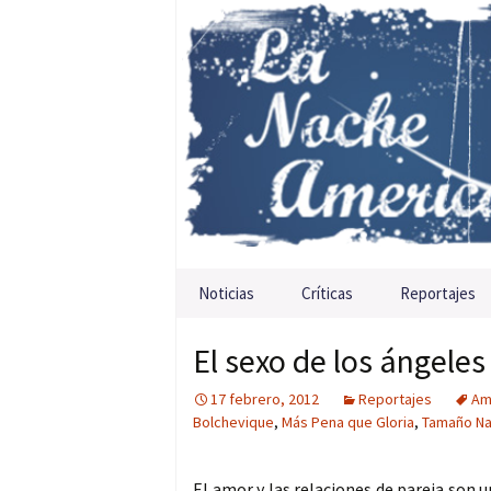
Saltar al contenido
Noticias
Críticas
Reportajes
El sexo de los ángeles
17 febrero, 2012
Reportajes
Am
Bolchevique
,
Más Pena que Gloria
,
Tamaño Na
El amor y las relaciones de pareja son 