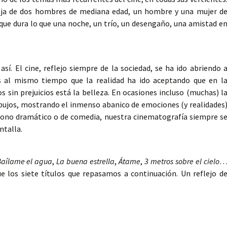
areja de dos hombres de mediana edad, un hombre y una mujer d
 que dura lo que una noche, un trío, un desengaño, una amistad e
sí. El cine, reflejo siempre de la sociedad, se ha ido abriendo 
s al mismo tiempo que la realidad ha ido aceptando que en l
os sin prejuicios está la belleza. En ocasiones incluso (muchas) l
pujos, mostrando el inmenso abanico de emociones (y realidades
n tono dramático o de comedia, nuestra cinematografía siempre s
ntalla.
aílame el agua
,
La buena estrella
,
Átame
,
3 metros sobre el cielo
e los siete títulos que repasamos a continuación. Un reflejo d