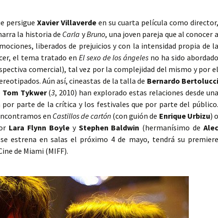
ue persigue
Xavier Villaverde
en su cuarta película como director
arra la historia de
Carla
y
Bruno
, una joven pareja que al conocer 
ociones, liberados de prejuicios y con la intensidad propia de l
ecer, el tema tratado en
El sexo de los ángeles
no ha sido abordad
pectiva comercial), tal vez por la complejidad del mismo y por e
reotipados. Aún así, cineastas de la talla de
Bernardo Bertolucc
e
Tom Tykwer
(
3
, 2010) han explorado estas relaciones desde un
or parte de la crítica y los festivales que por parte del público
 encontramos en
Castillos de cartón
(con guión de
Enrique Urbizu
) 
por
Lara Flynn Boyle
y
Stephen Baldwin
(hermanísimo de
Ale
e se estrena en salas el próximo 4 de mayo, tendrá su premier
Cine de Miami (MIFF).