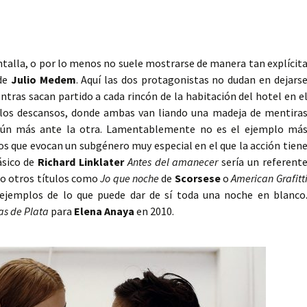
ntalla, o por lo menos no suele mostrarse de manera tan explícit
 de
Julio Medem
. Aquí las dos protagonistas no dudan en dejars
entras sacan partido a cada rincón de la habitación del hotel en e
n los descansos, donde ambas van liando una madeja de mentira
aún más ante la otra. Lamentablemente no es el ejemplo má
 los que evocan un subgénero muy especial en el que la acción tien
ásico de
Richard Linklater
Antes del amanecer
sería un referent
o otros títulos como
Jo que noche
de
Scorsese
o
American Grafitt
 ejemplos de lo que puede dar de sí toda una noche en blanco
s de Plata
para
Elena Anaya
en 2010.