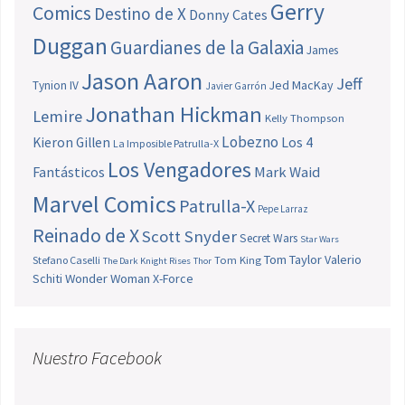
Gerry
Comics
Destino de X
Donny Cates
Duggan
Guardianes de la Galaxia
James
Jason Aaron
Jeff
Jed MacKay
Tynion IV
Javier Garrón
Jonathan Hickman
Lemire
Kelly Thompson
Lobezno
Los 4
Kieron Gillen
La Imposible Patrulla-X
Los Vengadores
Fantásticos
Mark Waid
Marvel Comics
Patrulla-X
Pepe Larraz
Reinado de X
Scott Snyder
Secret Wars
Star Wars
Tom Taylor
Valerio
Stefano Caselli
Tom King
The Dark Knight Rises
Thor
Schiti
Wonder Woman
X-Force
Nuestro Facebook