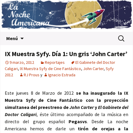
Saltar al contenido
Buscar:
Menú
IX Muestra Syfy. Día 1: Un gris ‘John Carter’
9 marzo, 2012
Reportajes
El Gabinete del Doctor
Caligari
,
IX Muestra Syfy de Cine Fantástico
,
John Carter
,
Syfy
2012
RJ Prous
y
Ignacio Estrada
Este jueves 8 de Marzo de 2012
se ha inaugurado la IX
Muestra Syfy de Cine Fantástico con la proyección
simultanea del preestreno de
John Carter
y
El Gabinete del
Doctor Caligari
, éste último acompañado de la música en
directo del grupo español
Pegasvs
. Desde La noche
Americana hemos de darle un
tirón de orejas a la