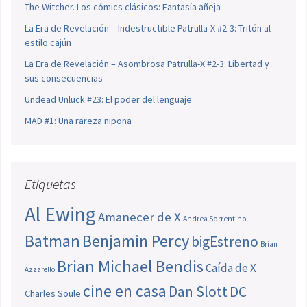
The Witcher. Los cómics clásicos: Fantasía añeja
La Era de Revelación – Indestructible Patrulla-X #2-3: Tritón al
estilo cajún
La Era de Revelación – Asombrosa Patrulla-X #2-3: Libertad y
sus consecuencias
Undead Unluck #23: El poder del lenguaje
MAD #1: Una rareza nipona
Etiquetas
Al Ewing
Amanecer de X
Andrea Sorrentino
Batman
Benjamin Percy
bigEstreno
Brian
Brian Michael Bendis
Caída de X
Azzarello
cine en casa
Dan Slott
DC
Charles Soule