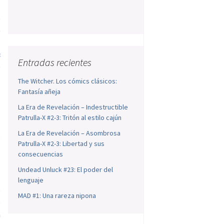
e
)
l
s
Entradas recientes
e
a
The Witcher. Los cómics clásicos:
Fantasía añeja
La Era de Revelación – Indestructible
Patrulla-X #2-3: Tritón al estilo cajún
m
La Era de Revelación – Asombrosa
,
Patrulla-X #2-3: Libertad y sus
s
consecuencias
Undead Unluck #23: El poder del
lenguaje
o
MAD #1: Una rareza nipona
o
a