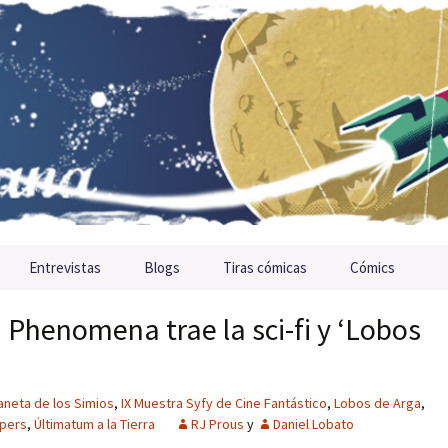
Entrevistas
Blogs
Tiras cómicas
Cómics
: Phenomena trae la sci-fi y ‘Lobos
laneta de los Simios
,
IX Muestra Syfy de Cine Fantástico
,
Lobos de Arga
,
epers
,
Últimatum a la Tierra
RJ Prous
y
Daniel Lobato