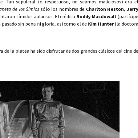
e. Tan sepulcral (o respetuoso, no seamos maliciosos) era e
aneta de los Simios
sólo los nombres de
Charlton Heston
,
Jerr
ntaron tímidos aplausos. El crédito
Roddy Macdowall
(partícip
ha pasado sin pena ni gloria, así como el de
Kim Hunter
(la doctor
a de la platea ha sido disfrutar de dos grandes clásicos del cine d