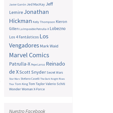
Jeff
Jed MacKay
Javier Garrón
Jonathan
Lemire
Hickman
Kieron
Kelly Thompson
Lobezno
Gillen
La Imposible Patrulla-X
Los
Los 4 Fantásticos
Vengadores
Mark Waid
Marvel Comics
)
Reinado
Patrulla-X
Pepe Larraz
o
de X
Scott Snyder
Secret Wars
o
Stefano Caselli
Star Wars
The Dark Knight Rises
n
Tom Taylor
Valerio Schiti
Tom King
Thor
s
Wonder Woman
X-Force
a
l
Nuestro Facebook