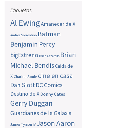
l
y
Etiquetas
e
Al Ewing
a
Amanecer de X
Batman
Andrea Sorrentino
Benjamin Percy
e
Brian
bigEstreno
Brian Azzarello
Michael Bendis
Caída de
cine en casa
X
Charles Soule
Dan Slott
DC Comics
Destino de X
Donny Cates
Gerry Duggan
Guardianes de la Galaxia
Jason Aaron
James Tynion IV