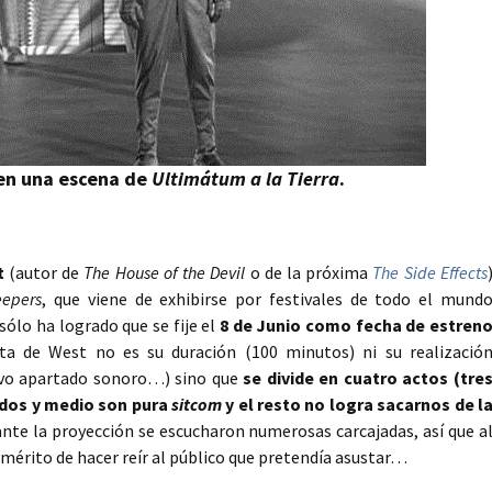
 en una escena de
Ultimátum a la Tierra
.
t
(autor de
The House of the Devil
o de la próxima
The Side Effects
eepers
, que viene de exhibirse por festivales de todo el mund
ólo ha logrado que se fije el
8 de Junio como fecha de estren
nta de West no es su duración (100 minutos) ni su realizació
tivo apartado sonoro…) sino que
se divide en cuatro actos (tre
s dos y medio son pura
sitcom
y el resto no logra sacarnos de l
ante la proyección se escucharon numerosas carcajadas, así que a
 mérito de hacer reír al público que pretendía asustar…