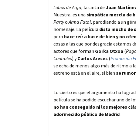
Lobos de Arga
, la cinta de
Juan Martíne
Muestra, es una
simpática mezcla de h
Party
o
Arma Fatal
, parodiando a un géne
homenaje. La película
dista mucho de s
pero
hace reír a base de bien y no ofe
cosas a las que por desgracia estamos 
actores que forman
Gorka Otxoa
(
Paga
Controles
) y
Carlos Areces
(
Promoción 
se echa de menos algo más de ritmo a la 
estreno está en el aire, si bien
se rumor
Lo cierto es que el argumento ha lograd
película se ha podido escuchar uno de l
no han conseguido ni los mejores clás
adormecido público de Madrid
.