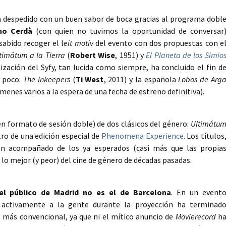
ha despedido con un buen sabor de boca gracias al programa dobl
ho Cerdà
(con quien no tuvimos la oportunidad de conversar
abido recoger el l
eit motiv
del evento con dos propuestas con e
timátum a la Tierra
(
Robert Wise
, 1951) y
El Planeta de los Simio
nización del Syfy, tan lucida como siempre, ha concluido el fin d
, poco:
The Inkeepers
(
Ti West
, 2011) y la española
Lobos de Arg
ámenes varios a la espera de una fecha de estreno definitiva).
n formato de sesión doble) de dos clásicos del género:
Ultimátu
ro de una edición especial de
Phenomena Experience
. Los títulos
an acompañado de los ya esperados (casi más que las propia
e lo mejor (y peor) del cine de género de décadas pasadas.
el público de Madrid no es el de Barcelona
. En un event
 activamente a la gente durante la proyección ha terminad
o más convencional, ya que ni el mítico anuncio de
Movierecord
h