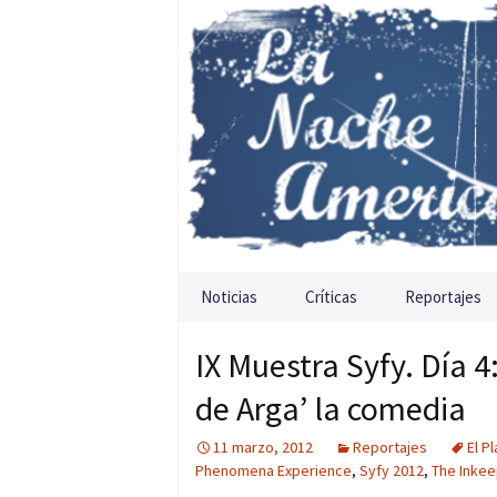
Saltar al contenido
Noticias
Críticas
Reportajes
IX Muestra Syfy. Día 4
de Arga’ la comedia
11 marzo, 2012
Reportajes
El P
Phenomena Experience
,
Syfy 2012
,
The Inke