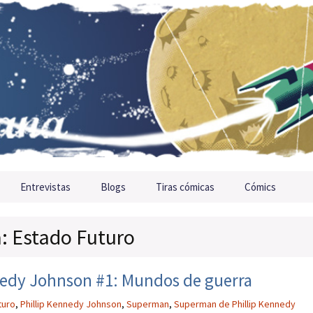
Entrevistas
Blogs
Tiras cómicas
Cómics
a: Estado Futuro
edy Johnson #1: Mundos de guerra
turo
,
Phillip Kennedy Johnson
,
Superman
,
Superman de Phillip Kennedy