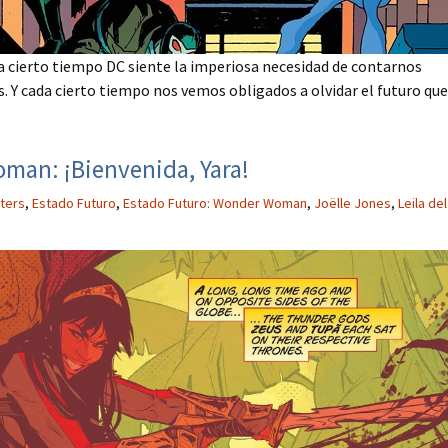
cierto tiempo DC siente la imperiosa necesidad de contarnos
s. Y cada cierto tiempo nos vemos obligados a olvidar el futuro que
man: ¡Bienvenida, Yara!
ters
,
Estado Futuro
,
Estado Futuro: Wonder Woman
,
Joëlle Jones
,
Leila del