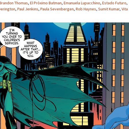
Brandon Thomas
,
El Próximo Batman
,
Emanuela Lupacchino
,
Estado Futuro
,
Derington
,
Paul Jenkins
,
Paula Sevenbergen
,
Rob Haynes
,
Sumit Kumar
,
Vita