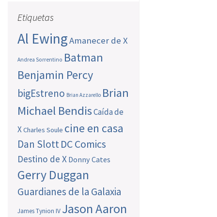
Etiquetas
Al Ewing
Amanecer de X
Batman
Andrea Sorrentino
Benjamin Percy
Brian
bigEstreno
Brian Azzarello
Michael Bendis
Caída de
cine en casa
X
Charles Soule
Dan Slott
DC Comics
Destino de X
Donny Cates
Gerry Duggan
Guardianes de la Galaxia
Jason Aaron
James Tynion IV