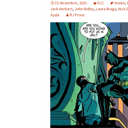
15 diciembre, 2021
ECC
Aneke
,
Jack Herbert
,
John Ridley
,
Laura Braga
,
Nick 
Ayala
RJ Prous