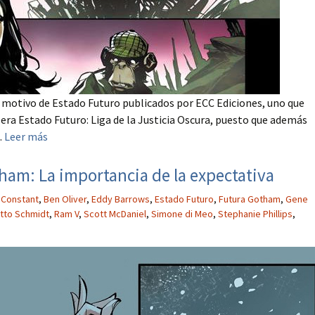
n motivo de Estado Futuro publicados por ECC Ediciones, uno que
ra Estado Futuro: Liga de la Justicia Oscura, puesto que además
.
Leer más
ham: La importancia de la expectativa
 Constant
,
Ben Oliver
,
Eddy Barrows
,
Estado Futuro
,
Futura Gotham
,
Gene
tto Schmidt
,
Ram V
,
Scott McDaniel
,
Simone di Meo
,
Stephanie Phillips
,