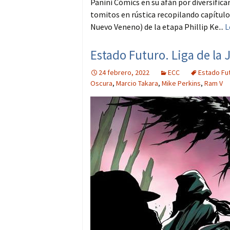
Panini Cómics en su afán por diversificar
tomitos en rústica recopilando capítulo
Nuevo Veneno) de la etapa Phillip Ke...
L
Estado Futuro. Liga de la J
24 febrero, 2022
ECC
Estado Fu
Oscura
,
Marcio Takara
,
Mike Perkins
,
Ram V