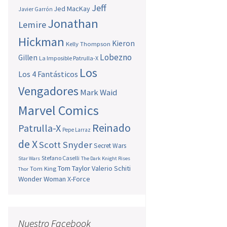
Jeff
Jed MacKay
Javier Garrón
Jonathan
Lemire
Hickman
Kieron
Kelly Thompson
Lobezno
Gillen
La Imposible Patrulla-X
Los
Los 4 Fantásticos
Vengadores
Mark Waid
Marvel Comics
Reinado
Patrulla-X
Pepe Larraz
de X
Scott Snyder
Secret Wars
Stefano Caselli
Star Wars
The Dark Knight Rises
Tom Taylor
Valerio Schiti
Tom King
Thor
Wonder Woman
X-Force
Nuestro Facebook