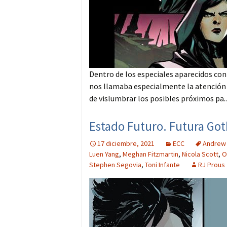
Dentro de los especiales aparecidos co
nos llamaba especialmente la atención e
de vislumbrar los posibles próximos pa..
Estado Futuro. Futura Got
17 diciembre, 2021
ECC
Andrew
Luen Yang
,
Meghan Fitzmartin
,
Nicola Scott
,
O
Stephen Segovia
,
Toni Infante
RJ Prous