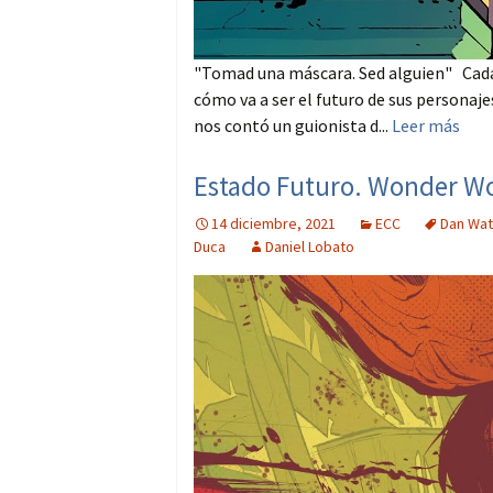
"Tomad una máscara. Sed alguien" Cada 
cómo va a ser el futuro de sus personaje
nos contó un guionista d...
Leer más
Estado Futuro. Wonder Wo
14 diciembre, 2021
ECC
Dan Wat
Duca
Daniel Lobato