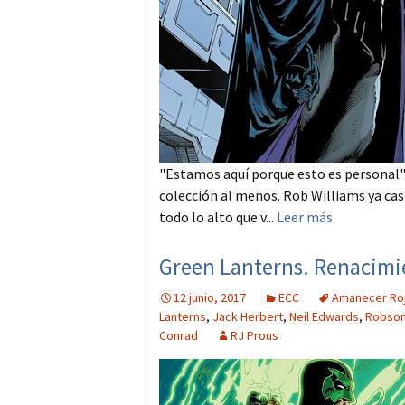
"Estamos aquí porque esto es personal" 
colección al menos. Rob Williams ya casi
todo lo alto que v...
Leer más
Green Lanterns. Renacimie
12 junio, 2017
ECC
Amanecer Ro
Lanterns
,
Jack Herbert
,
Neil Edwards
,
Robson
Conrad
RJ Prous