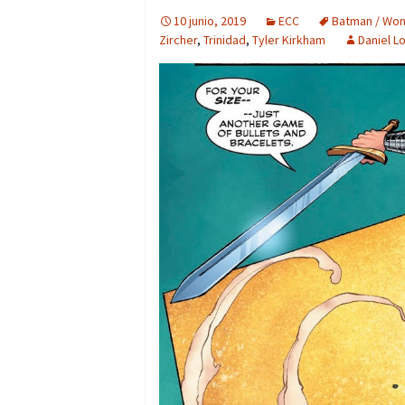
10 junio, 2019
ECC
Batman / Won
Zircher
,
Trinidad
,
Tyler Kirkham
Daniel L