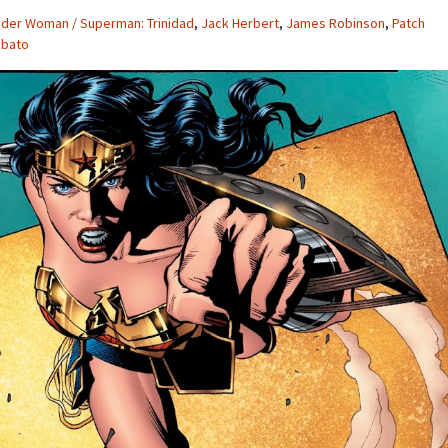
der Woman / Superman: Trinidad
,
Jack Herbert
,
James Robinson
,
Patch
obato