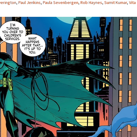
Derington
,
Paul Jenkins
,
Paula Sevenbergen
,
Rob Haynes
,
Sumit Kumar
,
Vita