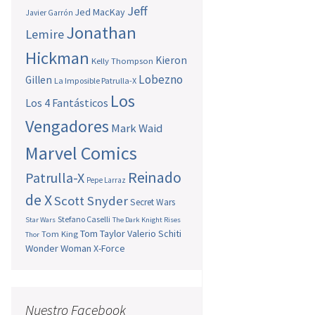
Jeff
Jed MacKay
Javier Garrón
Jonathan
Lemire
Hickman
Kieron
Kelly Thompson
Lobezno
Gillen
La Imposible Patrulla-X
Los
Los 4 Fantásticos
Vengadores
Mark Waid
Marvel Comics
Reinado
Patrulla-X
Pepe Larraz
de X
Scott Snyder
Secret Wars
Stefano Caselli
Star Wars
The Dark Knight Rises
Tom Taylor
Valerio Schiti
Tom King
Thor
Wonder Woman
X-Force
Nuestro Facebook