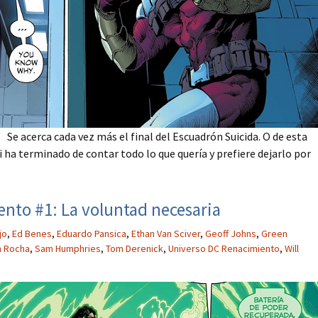
Se acerca cada vez más el final del Escuadrón Suicida. O de esta
 ha terminado de contar todo lo que quería y prefiere dejarlo por
nto #1: La voluntad necesaria
jo
,
Ed Benes
,
Eduardo Pansica
,
Ethan Van Sciver
,
Geoff Johns
,
Green
 Rocha
,
Sam Humphries
,
Tom Derenick
,
Universo DC Renacimiento
,
Will