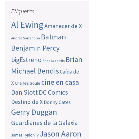
Etiquetas
Al Ewing
Amanecer de X
Batman
Andrea Sorrentino
Benjamin Percy
Brian
bigEstreno
Brian Azzarello
Michael Bendis
Caída de
cine en casa
X
Charles Soule
Dan Slott
DC Comics
Destino de X
Donny Cates
Gerry Duggan
Guardianes de la Galaxia
Jason Aaron
James Tynion IV