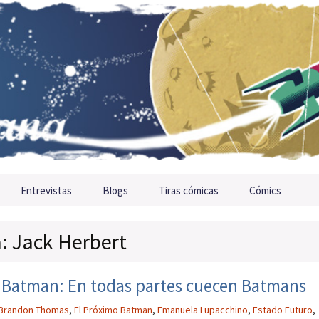
Entrevistas
Blogs
Tiras cómicas
Cómics
a: Jack Herbert
o Batman: En todas partes cuecen Batmans
Brandon Thomas
,
El Próximo Batman
,
Emanuela Lupacchino
,
Estado Futuro
,