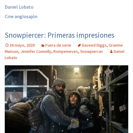
Daniel Lobato
Cine anglosajón
Snowpiercer: Primeras impresiones
26 mayo, 2020
Fuera de serie
Daveed Diggs
,
Graeme
Manson
,
Jennifer Connelly
,
Rompenieves
,
Snowpiercer
Daniel
Lobato