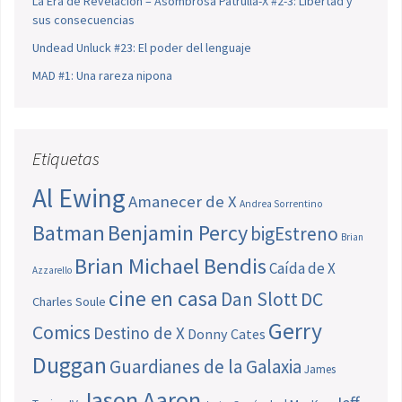
La Era de Revelación – Asombrosa Patrulla-X #2-3: Libertad y
sus consecuencias
Undead Unluck #23: El poder del lenguaje
MAD #1: Una rareza nipona
Etiquetas
Al Ewing
Amanecer de X
Andrea Sorrentino
Batman
Benjamin Percy
bigEstreno
Brian
Brian Michael Bendis
Caída de X
Azzarello
cine en casa
Dan Slott
DC
Charles Soule
Gerry
Comics
Destino de X
Donny Cates
Duggan
Guardianes de la Galaxia
James
Jason Aaron