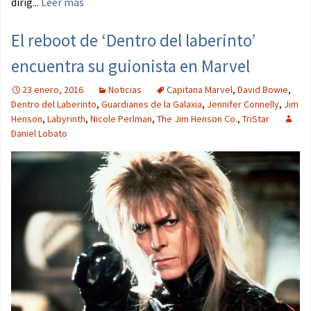
dirig...
Leer más
El reboot de ‘Dentro del laberinto’
encuentra su guionista en Marvel
23 enero, 2016
Noticias
Capitana Marvel
,
David Bowie
,
Dentro del Laberinto
,
Guardianes de la Galaxia
,
Jennifer Connelly
,
Jim
Henson
,
Labyrinth
,
Nicole Perlman
,
The Jim Henson Co.
,
TriStar
Daniel Lobato