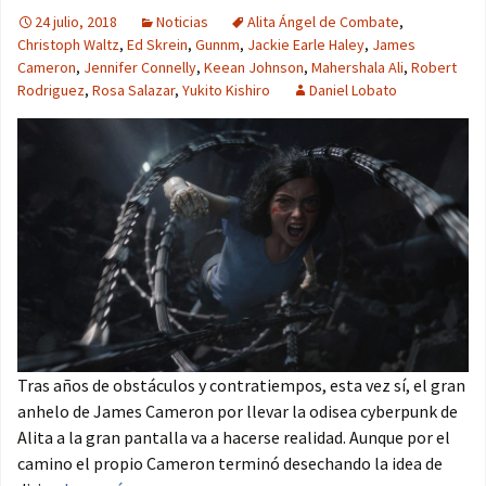
24 julio, 2018
Noticias
Alita Ángel de Combate
,
Christoph Waltz
,
Ed Skrein
,
Gunnm
,
Jackie Earle Haley
,
James
Cameron
,
Jennifer Connelly
,
Keean Johnson
,
Mahershala Ali
,
Robert
Rodriguez
,
Rosa Salazar
,
Yukito Kishiro
Daniel Lobato
Tras años de obstáculos y contratiempos, esta vez sí, el gran
anhelo de James Cameron por llevar la odisea cyberpunk de
Alita a la gran pantalla va a hacerse realidad. Aunque por el
camino el propio Cameron terminó desechando la idea de