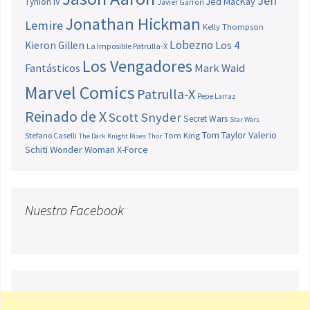
Jeff
Jed MacKay
Tynion IV
Javier Garrón
Jonathan Hickman
Lemire
Kelly Thompson
Lobezno
Los 4
Kieron Gillen
La Imposible Patrulla-X
Los Vengadores
Fantásticos
Mark Waid
Marvel Comics
Patrulla-X
Pepe Larraz
Reinado de X
Scott Snyder
Secret Wars
Star Wars
Tom Taylor
Valerio
Stefano Caselli
Tom King
The Dark Knight Rises
Thor
Schiti
Wonder Woman
X-Force
Nuestro Facebook