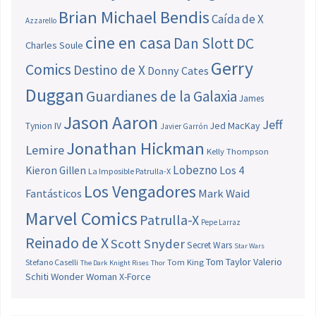
Brian Michael Bendis
Caída de X
Azzarello
cine en casa
Dan Slott
DC
Charles Soule
Gerry
Comics
Destino de X
Donny Cates
Duggan
Guardianes de la Galaxia
James
Jason Aaron
Jeff
Jed MacKay
Tynion IV
Javier Garrón
Jonathan Hickman
Lemire
Kelly Thompson
Lobezno
Los 4
Kieron Gillen
La Imposible Patrulla-X
Los Vengadores
Fantásticos
Mark Waid
Marvel Comics
Patrulla-X
Pepe Larraz
Reinado de X
Scott Snyder
Secret Wars
Star Wars
Tom Taylor
Valerio
Stefano Caselli
Tom King
The Dark Knight Rises
Thor
Schiti
Wonder Woman
X-Force