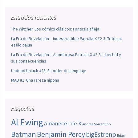
Entradas recientes
The Witcher. Los cómics clásicos: Fantasía añeja
La Era de Revelación – Indestructible Patrulla-X #2-3: Tritón al
estilo cajún
La Era de Revelación – Asombrosa Patrulla-X #2-3: Libertad y
sus consecuencias
Undead Unluck #23: El poder del lenguaje
MAD #1: Una rareza nipona
Etiquetas
Al Ewing
Amanecer de X
Andrea Sorrentino
Batman
Benjamin Percy
bigEstreno
Brian