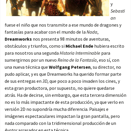
y
Sebasti
an
fuese el niño que nos transmite a ese mundo de dragones y
fantasías para acabar con el mundo de la
Nada
,
Dreamworks
nos presenta 98 minutos de aventuras,
obstáculos y triunfos, como si
Michael Ende
hubiera escrito
para nosotros una segunda
Historia Interminable
para
sumergirnos por un nuevo
Reino de la Fantasía
, eso sí, con
una nueva técnica que
Wolfgang Petersen
, su director, no
pudo aplicar, y es que Dreamworks ha querido formar parte
de sus entregas en
3D
, que poco a poco invaden los cines, y
esta gran productora, por supuesto, no quiere quedarse
atrás. Ha de decirse, sin embargo, que esta tercera dimensión
no es lo más impactante de esta producción, ya que verlo en
versión 2D no supondría mucha diferencia. Paisajes e
imágenes espectaculares impactan la gran pantalla, pero
nada comparado con la tridimensional producción de un
Avatar
arrasador en esta técnica.