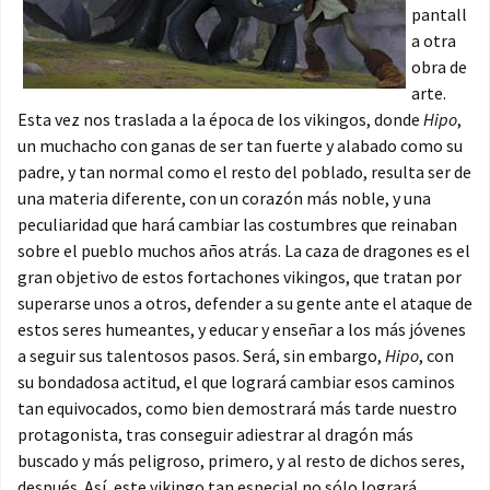
pantall
a otra
obra de
arte.
Esta vez nos traslada a la época de los vikingos, donde
Hipo
,
un muchacho con ganas de ser tan fuerte y alabado como su
padre, y tan normal como el resto del poblado, resulta ser de
una materia diferente, con un corazón más noble, y una
peculiaridad que hará cambiar las costumbres que reinaban
sobre el pueblo muchos años atrás. La caza de dragones es el
gran objetivo de estos fortachones vikingos, que tratan por
superarse unos a otros, defender a su gente ante el ataque de
estos seres humeantes, y educar y enseñar a los más jóvenes
a seguir sus talentosos pasos. Será, sin embargo,
Hipo
, con
su bondadosa actitud, el que logrará cambiar esos caminos
tan equivocados, como bien demostrará más tarde nuestro
protagonista, tras conseguir adiestrar al dragón más
buscado y más peligroso, primero, y al resto de dichos seres,
después. Así, este vikingo tan especial no sólo logrará