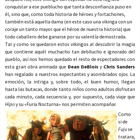
conquistar a ese pueblucho que tanta desconfianza puso en
él, sino que, como toda historia de héroes y fortachones,
también está aquella dama (en este caso una vikinga con un
coraje un tanto mayor que el héroe de nuestra historia) que
todo caballero debe ganarse por su valentía demostrada.
Tal y como se quedaron estos vikingos al descubrir la magia
que contiene aquél muchacho tan debilucho e ignorado del
pueblo, así nos hemos quedado el resto de espectadores con
esta gran obra animada que
Dean DeBlois
y
Chris Sanders
han regalado a nuestros expectantes y asombrados ojos. La
emoción, la intriga y, sobre todo, el buen humor, llegan
hasta las butacas, donde tanto niños como adultos disfrutan
cada minuto, cada secuencia y, por supuesto, cada viaje que
Hipo
y su «Furia Nocturna» nos permiten acompañar.
Como
si de
Fuju
se
tratara,