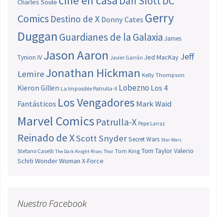
cine en casa
Dan Slott
DC
Charles Soule
Gerry
Comics
Destino de X
Donny Cates
Duggan
Guardianes de la Galaxia
James
Jason Aaron
Jeff
Jed MacKay
Tynion IV
Javier Garrón
Jonathan Hickman
Lemire
Kelly Thompson
Lobezno
Los 4
Kieron Gillen
La Imposible Patrulla-X
Los Vengadores
Fantásticos
Mark Waid
Marvel Comics
Patrulla-X
Pepe Larraz
Reinado de X
Scott Snyder
Secret Wars
Star Wars
Tom Taylor
Valerio
Stefano Caselli
Tom King
The Dark Knight Rises
Thor
Schiti
Wonder Woman
X-Force
Nuestro Facebook