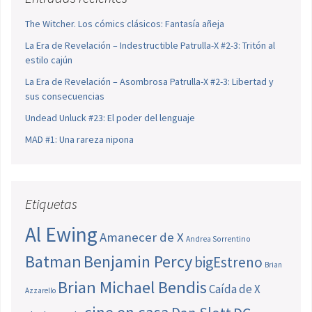
The Witcher. Los cómics clásicos: Fantasía añeja
La Era de Revelación – Indestructible Patrulla-X #2-3: Tritón al
estilo cajún
La Era de Revelación – Asombrosa Patrulla-X #2-3: Libertad y
sus consecuencias
Undead Unluck #23: El poder del lenguaje
MAD #1: Una rareza nipona
Etiquetas
Al Ewing
Amanecer de X
Andrea Sorrentino
Batman
Benjamin Percy
bigEstreno
Brian
Brian Michael Bendis
Caída de X
Azzarello