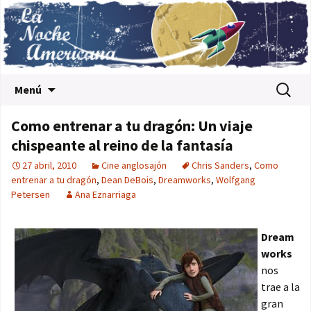
Saltar al contenido
Buscar:
Menú
Como entrenar a tu dragón: Un viaje
chispeante al reino de la fantasía
27 abril, 2010
Cine anglosajón
Chris Sanders
,
Como
entrenar a tu dragón
,
Dean DeBois
,
Dreamworks
,
Wolfgang
Petersen
Ana Eznarriaga
Dream
works
nos
trae a la
gran