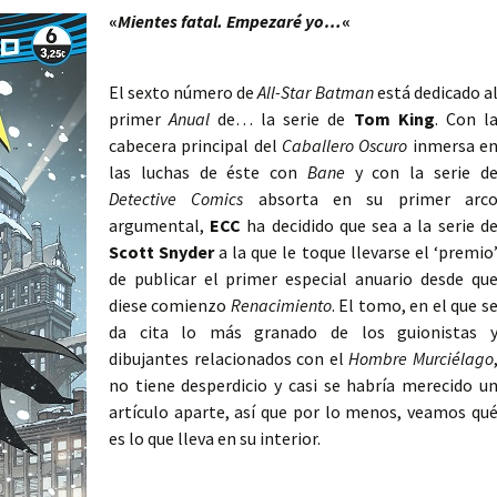
«
Mientes fatal. Empezaré yo…
«
El sexto número de
All-Star Batman
está dedicado a
primer
Anual
de… la serie de
Tom King
. Con l
cabecera principal del
Caballero Oscuro
inmersa e
las luchas de éste con
Bane
y con la serie d
Detective Comics
absorta en su primer arc
argumental,
ECC
ha decidido que sea a la serie d
Scott Snyder
a la que le toque llevarse el ‘premio
de publicar el primer especial anuario desde qu
diese comienzo
Renacimiento
. El tomo, en el que s
da cita lo más granado de los guionistas 
dibujantes relacionados con el
Hombre Murciélago
no tiene desperdicio y casi se habría merecido u
artículo aparte, así que por lo menos, veamos qu
es lo que lleva en su interior.