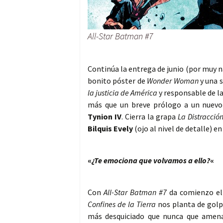
All-Star Batman #7
Continúa la entrega de junio (por muy n
bonito póster de
Wonder Woman
y una 
la justicia de América
y responsable de l
más que un breve prólogo a un nuevo
Tynion IV
. Cierra la grapa
La Distracció
Bilquis Evely
(ojo al nivel de detalle) e
«
¿Te emociona que volvamos a ello?
«
Con
All-Star Batman #7
da comienzo el 
Confines de la Tierra
nos planta de golpe
más desquiciado que nunca que amena