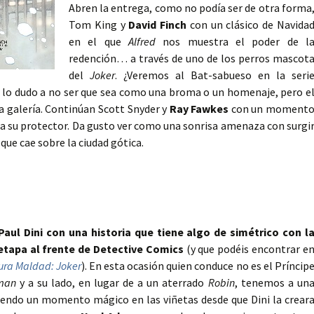
Abren la entrega, como no podía ser de otra forma
Tom King y
David Finch
con un clásico de Navida
en el que
Alfred
nos muestra el poder de l
redención… a través de uno de los perros mascot
del
Joker
. ¿Veremos al Bat-sabueso en la seri
que lo dudo a no ser que sea como una broma o un homenaje, pero e
la galería. Continúan Scott Snyder y
Ray Fawkes
con un moment
 a su protector. Da gusto ver como una sonrisa amenaza con surgi
que cae sobre la ciudad gótica.
Paul Dini con una historia que tiene algo de simétrico con l
 etapa al frente de Detective Comics
(y que podéis encontrar e
ura Maldad: Joker
). En esta ocasión quien conduce no es el Príncip
man
y a su lado, en lugar de a un aterrado
Robin
, tenemos a un
iendo un momento mágico en las viñetas desde que Dini la crear