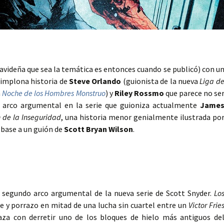
avideña que sea la temática es entonces cuando se publicó) con u
simplona historia de
Steve Orlando
(guionista de la nueva
Liga d
a
Noche de los Hombres Monstruo
) y
Riley Rossmo
que parece no se
 arco argumental en la serie que guioniza actualmente
Jame
n de la Inseguridad
, una historia menor genialmente ilustrada po
n base a un guión de
Scott Bryan Wilson
.
segundo arco argumental de la nueva serie de Scott Snyder.
Lo
 y porrazo en mitad de una lucha sin cuartel entre un
Victor Frie
za con derretir uno de los bloques de hielo más antiguos de