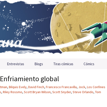
Entrevistas
Blogs
Tiras cómicas
Cómics
 Enfriamiento global
atman
,
Bilquis Evely
,
David Finch
,
Francesco Francavilla
,
Jock
,
Los Confines
s
,
Riley Rossmo
,
Scott Bryan Wilson
,
Scott Snyder
,
Steve Orlando
,
Tom