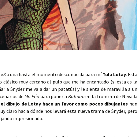
 #8
a una hasta el momento desconocida para mí
Tula Lotay
. Est
lo clásico muy cercano al pulp que me ha encantado (si esta es l
ar a Snyder me va a dar un patatús) y le sienta de maravilla a u
scenarios de
Mr. Frío
para poner a
Batman
en la frontera de Nevad
 el dibujo de Lotay hace un favor como pocos dibujantes
ha
uy claro hacia dónde nos levará esta nueva trama de Snyder, per
ejando impresionado.