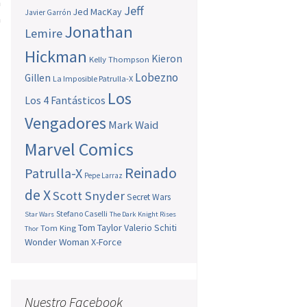
a
Jeff
Jed MacKay
Javier Garrón
a
Jonathan
Lemire
Hickman
Kieron
Kelly Thompson
Lobezno
Gillen
La Imposible Patrulla-X
Los
Los 4 Fantásticos
Vengadores
Mark Waid
Marvel Comics
Reinado
Patrulla-X
Pepe Larraz
de X
Scott Snyder
Secret Wars
Stefano Caselli
Star Wars
The Dark Knight Rises
Tom Taylor
Valerio Schiti
Tom King
Thor
Wonder Woman
X-Force
Nuestro Facebook