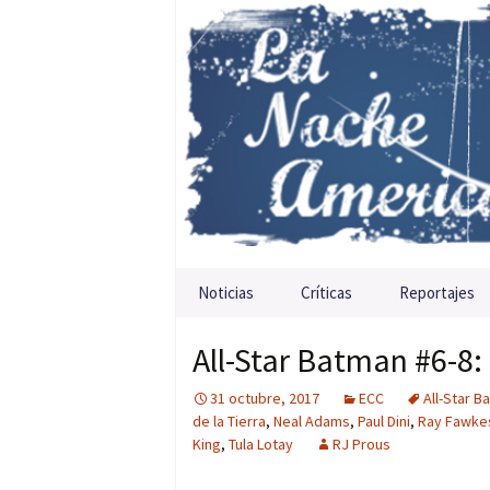
Saltar al contenido
Noticias
Críticas
Reportajes
All-Star Batman #6-8:
31 octubre, 2017
ECC
All-Star B
de la Tierra
,
Neal Adams
,
Paul Dini
,
Ray Fawke
King
,
Tula Lotay
RJ Prous