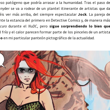
oso patógeno que podría arrasar a la humanidad. Tras el paso d
yder se va a rodear de un plantel itinerante de artistas que d
is ver más arriba, del siempre espectacular
Jock
. La pareja d
ante la estancia del primero en Detective Comics y, de manera má
curo
durante el
NuDC
, pero
sigue sorprendiendo lo bien qu
El frío y el calor parecen formar parte de los pinceles de un artist
no
en mi particular panteón pictográfico de la actualidad.