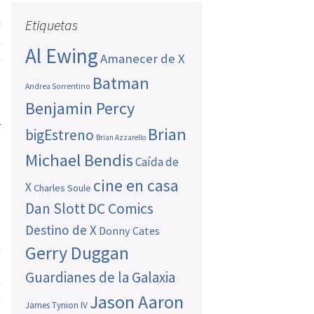
,
Etiquetas
d
a
Al Ewing
Amanecer de X
a
e
Batman
Andrea Sorrentino
l
Benjamin Percy
o
r
Brian
bigEstreno
Brian Azzarello
Michael Bendis
Caída de
cine en casa
X
Charles Soule
Dan Slott
DC Comics
Destino de X
Donny Cates
a
n
Gerry Duggan
e
Guardianes de la Galaxia
a
Jason Aaron
a
James Tynion IV