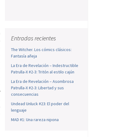
l
a
Entradas recientes
n
e
The Witcher. Los cómics clásicos:
o
Fantasía añeja
e
La Era de Revelación – Indestructible
’
Patrulla-X #2-3: Tritón al estilo cajún
e
La Era de Revelación – Asombrosa
e
Patrulla-X #2-3: Libertad y sus
y
consecuencias
,
Undead Unluck #23: El poder del
n
lenguaje
é
MAD #1: Una rareza nipona