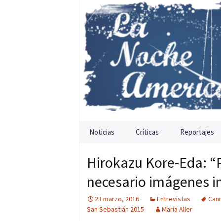
Saltar al contenido
Noticias
Críticas
Reportajes
Hirokazu Kore-Eda: “Pa
necesario imágenes 
23 marzo, 2016
Entrevistas
Can
San Sebastián 2015
María Aller