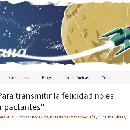
Entrevistas
Blogs
Tiras cómicas
Cómics
ra transmitir la felicidad no es
impactantes”
nes 2015
,
Hirokazu Kore-Eda
,
nuestra hermana pequeña
,
Our Little Sister
,