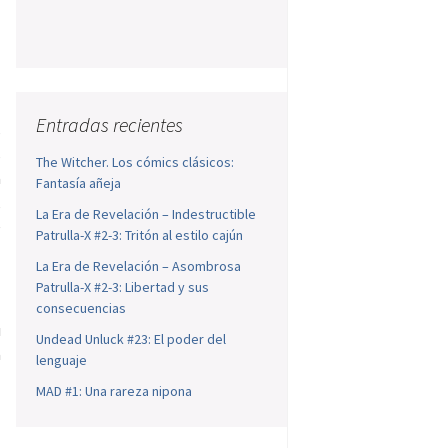
Entradas recientes
s
s
The Witcher. Los cómics clásicos:
a
Fantasía añeja
,
La Era de Revelación – Indestructible
e
Patrulla-X #2-3: Tritón al estilo cajún
La Era de Revelación – Asombrosa
o
Patrulla-X #2-3: Libertad y sus
consecuencias
u
Undead Unluck #23: El poder del
a
lenguaje
MAD #1: Una rareza nipona