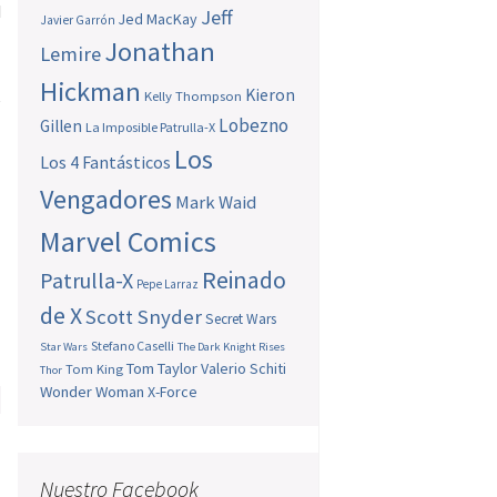
d
Jeff
Jed MacKay
Javier Garrón
Jonathan
Lemire
Hickman
Kieron
Kelly Thompson
e
Lobezno
Gillen
l
La Imposible Patrulla-X
Los
Los 4 Fantásticos
Vengadores
Mark Waid
Marvel Comics
Reinado
Patrulla-X
Pepe Larraz
de X
Scott Snyder
Secret Wars
Stefano Caselli
Star Wars
The Dark Knight Rises
Tom Taylor
Valerio Schiti
Tom King
Thor
Wonder Woman
X-Force
,
Nuestro Facebook
→