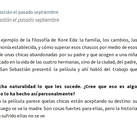
astián el pasado septiembre
ejemplo de la filosofía de Kore Eda: la familia, los cambios, la
onía establecida, y cómo superar esos chascos por medio de eso
de unas chicas abandonadas por su padre y que acogen a una niñ
ado en la vida de las cuatro hermanas, sino de la ciudad, del padre
San Sebastián presentó la película y ahí habló del trabajo qu
ha naturalidad lo que les sucede. ¿Cree que eso es alg
 o lo ha hecho así personalmente?
la película parece quelas chicas están aceptando su destino: s
uego se va la madre. Son cosas fuertes para ellas, pero la histori
sufrido ellas no se ve.