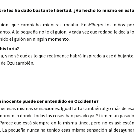
empre les ha dado bastante libertad. ¿Ha hecho lo mismo en est
guion, que cambiaba mientras rodaba. En
Milagro
los niños po
anto. A la pequeña no le di guion, y cada vez que rodaba le decía l
 tenido el guión en ningún momento.
 historia?
, y no sé qué es lo que realmente habrá inspirado a ese dibujante
o de Ozu también.
e inocente puede ser entendido en Occidente?
ner esas mismas sensaciones. Igual falta también algo más de es
 momento donde todas las cosas han pasado ya. Y tienen un pasad
arece que está siempre en la misma línea, pero no es así: está
s. La pequeña nunca ha tenido esas misma sensación al desayuna