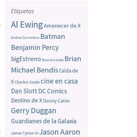
Etiquetas
a
Al Ewing
Amanecer de X
r
o
Batman
Andrea Sorrentino
Benjamin Percy
Brian
.
bigEstreno
Brian Azzarello
Michael Bendis
Caída de
cine en casa
X
Charles Soule
Dan Slott
DC Comics
Destino de X
Donny Cates
Gerry Duggan
a
o
Guardianes de la Galaxia
n
Jason Aaron
r
James Tynion IV