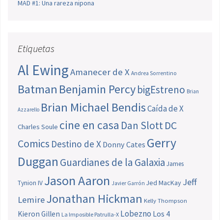
MAD #1: Una rareza nipona
Etiquetas
Al Ewing
Amanecer de X
Andrea Sorrentino
Batman
Benjamin Percy
bigEstreno
Brian
Brian Michael Bendis
Caída de X
Azzarello
cine en casa
Dan Slott
DC
Charles Soule
Gerry
Comics
Destino de X
Donny Cates
Duggan
Guardianes de la Galaxia
James
Jason Aaron
Jeff
Jed MacKay
Tynion IV
Javier Garrón
Jonathan Hickman
Lemire
Kelly Thompson
Lobezno
Los 4
Kieron Gillen
La Imposible Patrulla-X