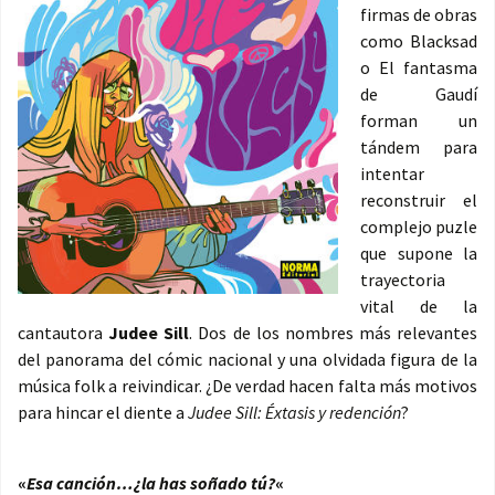
firmas de obras
como Blacksad
o El fantasma
de Gaudí
forman un
tándem para
intentar
reconstruir el
complejo puzle
que supone la
trayectoria
vital de la
cantautora
Judee Sill
. Dos de los nombres más relevantes
del panorama del cómic nacional y una olvidada figura de la
música folk a reivindicar. ¿De verdad hacen falta más motivos
para hincar el diente a
Judee Sill: Éxtasis y redención
?
«
Esa canción…¿la has soñado tú?
«