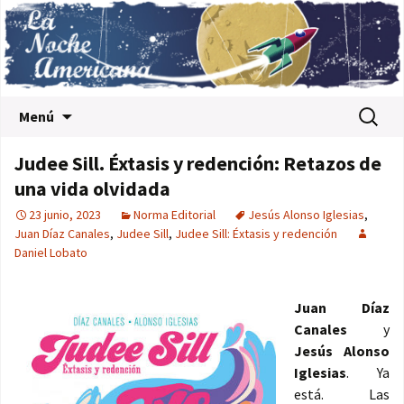
Saltar al contenido
Buscar:
Menú
Judee Sill. Éxtasis y redención: Retazos de
una vida olvidada
23 junio, 2023
Norma Editorial
Jesús Alonso Iglesias
,
Juan Díaz Canales
,
Judee Sill
,
Judee Sill: Éxtasis y redención
Daniel Lobato
Juan Díaz
Canales
y
Jesús Alonso
Iglesias
. Ya
está. Las