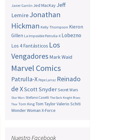
Jeff
Jed MacKay
e
Javier Garrón
Jonathan
Lemire
Hickman
Kieron
Kelly Thompson
Lobezno
Gillen
La Imposible Patrulla-X
Los
Los 4 Fantásticos
Vengadores
Mark Waid
Marvel Comics
Reinado
Patrulla-X
Pepe Larraz
de X
Scott Snyder
Secret Wars
Stefano Caselli
Star Wars
The Dark Knight Rises
Tom Taylor
Valerio Schiti
Tom King
Thor
Wonder Woman
X-Force
Nuestro Facebook