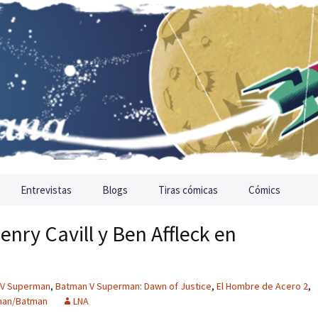
Entrevistas
Blogs
Tiras cómicas
Cómics
enry Cavill y Ben Affleck en
’
 V Superman
,
Batman V Superman: Dawn of Justice
,
El Hombre de Acero 2
,
man/Batman
LNA