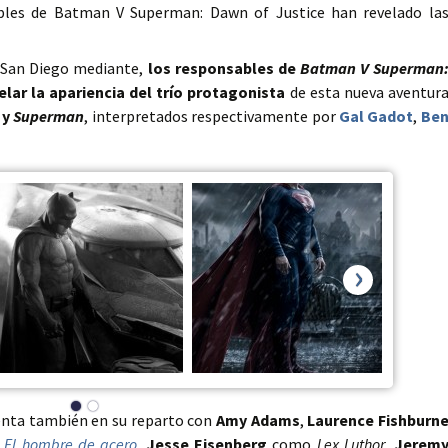
bles de Batman V Superman: Dawn of Justice han revelado la
 San Diego mediante,
los responsables de
Batman V Superman
elar la apariencia del trío protagonista
de esta nueva aventur
n
y
Superman
, interpretados respectivamente por
Gal Gadot
,
Be
›
enta también en su reparto con
Amy Adams
,
Laurence Fishburn
e
El hombre de acero
,
Jesse Eisenberg
como
Lex Luthor
,
Jerem