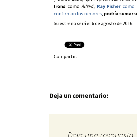
Irons
como
Alfred
,
Ray Fisher
como
confirman los rumores
,
podría sumar
Su estreno será el 6 de agosto de 2016.
Compartir:
Navegación de entrad
Deja un comentario:
Deja una respuesta