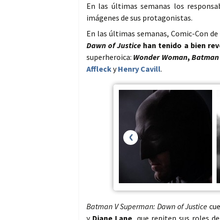
En las últimas semanas los responsa
imágenes de sus protagonistas.
En las últimas semanas, Comic-Con de
Dawn of Justice
han tenido a bien rev
superheroica:
Wonder Woman
,
Batma
Affleck
y
Henry Cavill
.
‹
Batman V Superman: Dawn of Justice
cu
y
Diane Lane
, que repiten sus roles d