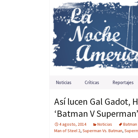
Saltar al contenido
Noticias
Críticas
Reportajes
Así lucen Gal Gadot, H
‘Batman V Superman
4 agosto, 2014
Noticias
Batman
Man of Steel 2
,
Superman Vs. Batman
,
Super