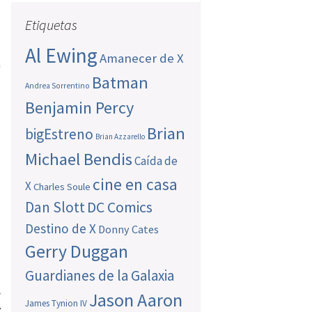
s
Etiquetas
:
Al Ewing
Amanecer de X
a
Batman
n
Andrea Sorrentino
Benjamin Percy
Brian
bigEstreno
Brian Azzarello
Michael Bendis
Caída de
cine en casa
X
Charles Soule
Dan Slott
DC Comics
Destino de X
Donny Cates
Gerry Duggan
Guardianes de la Galaxia
e
Jason Aaron
James Tynion IV
y