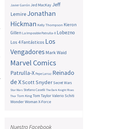
Jeff
Jed MacKay
Javier Garrón
Jonathan
Lemire
o
Hickman
Kieron
Kelly Thompson
e
Lobezno
Gillen
La Imposible Patrulla-X
s
Los
.
Los 4 Fantásticos
o
Vengadores
Mark Waid
n
Marvel Comics
Reinado
o
Patrulla-X
Pepe Larraz
y
de X
Scott Snyder
Secret Wars
Stefano Caselli
Star Wars
The Dark Knight Rises
Tom Taylor
Valerio Schiti
Tom King
Thor
Wonder Woman
X-Force
Nuestro Facebook