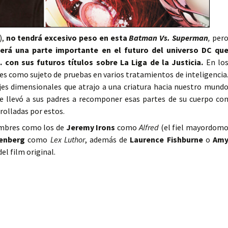
),
no tendrá excesivo peso en esta
Batman Vs. Superman
,
per
erá una parte importante en el futuro del universo DC qu
 con sus futuros títulos sobre La Liga de la Justicia.
En lo
es como sujeto de pruebas en varios tratamientos de inteligencia
jes dimensionales que atrajo a una criatura hacia nuestro mund
que llevó a sus padres a recomponer esas partes de su cuerpo co
rolladas por estos.
nombres como los de
Jeremy Irons
como
Alfred
(el fiel mayordom
senberg
como
Lex Luthor
, además de
Laurence Fishburne
o
Am
el film original.