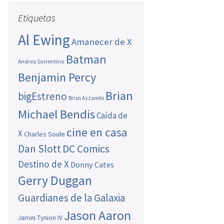
Etiquetas
n
,
Al Ewing
Amanecer de X
s
Batman
Andrea Sorrentino
Benjamin Percy
Brian
bigEstreno
Brian Azzarello
Michael Bendis
Caída de
cine en casa
X
Charles Soule
Dan Slott
DC Comics
Destino de X
Donny Cates
Gerry Duggan
Guardianes de la Galaxia
Jason Aaron
James Tynion IV