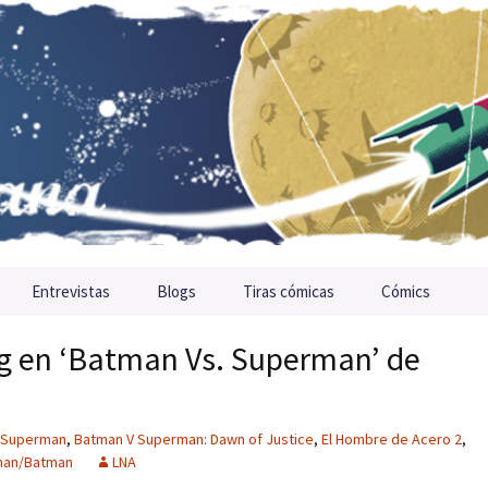
Entrevistas
Blogs
Tiras cómicas
Cómics
rg en ‘Batman Vs. Superman’ de
 Superman
,
Batman V Superman: Dawn of Justice
,
El Hombre de Acero 2
,
man/Batman
LNA