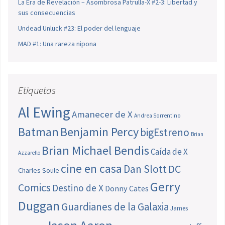
La Era de Revelación – Asombrosa Patrulla-X #2-3: Libertad y
sus consecuencias
Undead Unluck #23: El poder del lenguaje
MAD #1: Una rareza nipona
Etiquetas
Al Ewing
Amanecer de X
Andrea Sorrentino
Batman
Benjamin Percy
bigEstreno
Brian
Brian Michael Bendis
Caída de X
Azzarello
cine en casa
Dan Slott
DC
Charles Soule
Gerry
Comics
Destino de X
Donny Cates
Duggan
Guardianes de la Galaxia
James