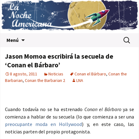
Saltar al contenido
Buscar:
Menú
Jason Momoa escribirá la secuela de
‘Conan el Bárbaro’
8 agosto, 2011
Noticias
Conan el Bárbaro
,
Conan the
Barbarian
,
Conan the Barbarian 2
LNA
Cuando todavía no se ha estrenado
Conan el Bárbaro
ya se
comienza a hablar de su secuela (lo que comienza a ser una
preocupante moda en Hollywood
) y, en este caso, las
noticias parten del propio protagonista.