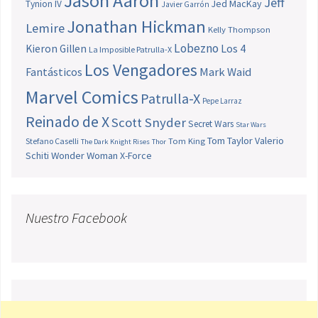
Jason Aaron
Jeff
Jed MacKay
Tynion IV
Javier Garrón
Jonathan Hickman
Lemire
Kelly Thompson
Lobezno
Los 4
Kieron Gillen
La Imposible Patrulla-X
Los Vengadores
Fantásticos
Mark Waid
Marvel Comics
Patrulla-X
Pepe Larraz
Reinado de X
Scott Snyder
Secret Wars
Star Wars
Tom Taylor
Valerio
Stefano Caselli
Tom King
The Dark Knight Rises
Thor
Schiti
Wonder Woman
X-Force
Nuestro Facebook