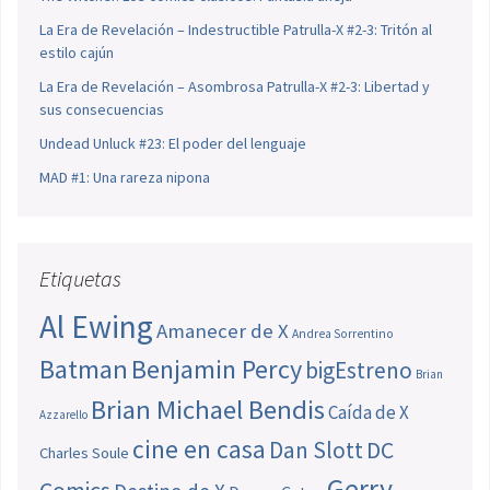
La Era de Revelación – Indestructible Patrulla-X #2-3: Tritón al
estilo cajún
La Era de Revelación – Asombrosa Patrulla-X #2-3: Libertad y
sus consecuencias
Undead Unluck #23: El poder del lenguaje
MAD #1: Una rareza nipona
Etiquetas
Al Ewing
Amanecer de X
Andrea Sorrentino
Batman
Benjamin Percy
bigEstreno
Brian
Brian Michael Bendis
Caída de X
Azzarello
cine en casa
Dan Slott
DC
Charles Soule
Gerry