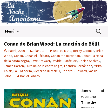
Saltar al contenido
Buscar:
Menú
Conan de Brian Wood: La canción de Bêlit
9 abril, 2019
Planeta
Andrea Mutti
,
Becky Cloonan
,
Brian
Wood
,
Conan
,
Conan el Bárbaro
,
Conan the Barbarian
,
Conan: La reina
de la costa negra
,
Dave Stewart
,
Davide Gianfelice
,
Declan Shalvey
,
James Harren
,
La reina de la costa negra
,
Leandro Fernández
,
Mirko
Colak
,
Paul Azaceta
,
Riccardo Burchielli
,
Robert E. Howard
,
Vasilis
Lolos
Daniel Lobato
Junto al
veterano
Timothy