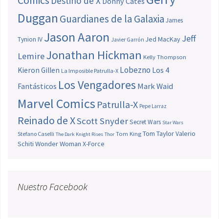
Comics
Destino de X
Donny Cates
Duggan
Guardianes de la Galaxia
James
Jason Aaron
Jeff
Jed MacKay
Tynion IV
Javier Garrón
Jonathan Hickman
Lemire
Kelly Thompson
Lobezno
Los 4
Kieron Gillen
La Imposible Patrulla-X
Los Vengadores
Fantásticos
Mark Waid
Marvel Comics
Patrulla-X
Pepe Larraz
Reinado de X
Scott Snyder
Secret Wars
Star Wars
Tom Taylor
Valerio
Stefano Caselli
Tom King
The Dark Knight Rises
Thor
Schiti
Wonder Woman
X-Force
Nuestro Facebook