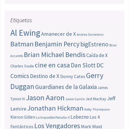
Etiquetas
Al Ewing
Amanecer de X
Andrea Sorrentino
Batman
Benjamin Percy
bigEstreno
Brian
Brian Michael Bendis
Caída de X
Azzarello
cine en casa
Dan Slott
DC
Charles Soule
Gerry
Comics
Destino de X
Donny Cates
Duggan
Guardianes de la Galaxia
James
Jason Aaron
Jeff
Jed MacKay
Tynion IV
Javier Garrón
Jonathan Hickman
Lemire
Kelly Thompson
Lobezno
Los 4
Kieron Gillen
La Imposible Patrulla-X
Los Vengadores
Fantásticos
Mark Waid