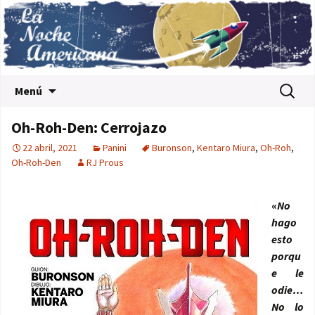
Saltar al contenido
Buscar:
Menú
Oh-Roh-Den: Cerrojazo
22 abril, 2021
Panini
Buronson
,
Kentaro Miura
,
Oh-Roh
,
Oh-Roh-Den
RJ Prous
«
No
hago
esto
porqu
e le
odie…
No lo