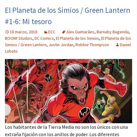
El Planeta de los Simios / Green Lantern
#1-6: Mi tesoro
18 marzo, 2018
ECC
Alex Guimarães
,
Barnaby Bagenda
,
BOOM! Studios
,
DC Comics
,
El Planeta de los Simios
,
El Planeta de los
Simios / Green Lantern
,
Justin Jordan
,
Robbie Thompson
Daniel
Lobato
Los habitantes de la Tierra Media no son los únicos con una
extraña fijación con los anillos de poder. Los diferentes