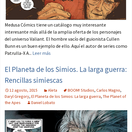
Medusa Cómics tiene un catálogo muy interesante
interesante más allá de la amplia oferta de los personajes
del universo Valiant. El hombre vacío del guionista Cullen
Bunn es un buen ejemplo de ello. Aquí el autor de series como
Patrulla-X A...
Leer más
El Planeta de los Simios. La larga guerra:
Rencillas simiescas
12 agosto, 2015
Aleta
BOOM! Studios
,
Carlos Magno
,
Daryl Gregory
,
El Planeta de los Simios: La larga guerra
,
The Planet of
the Apes
Daniel Lobato