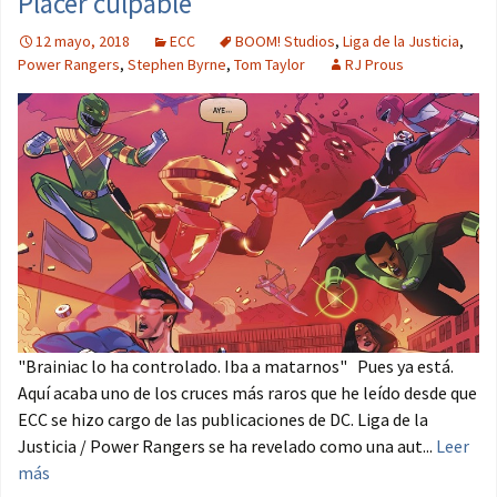
Placer culpable
12 mayo, 2018
ECC
BOOM! Studios
,
Liga de la Justicia
,
Power Rangers
,
Stephen Byrne
,
Tom Taylor
RJ Prous
"Brainiac lo ha controlado. Iba a matarnos" Pues ya está.
Aquí acaba uno de los cruces más raros que he leído desde que
ECC se hizo cargo de las publicaciones de DC. Liga de la
Justicia / Power Rangers se ha revelado como una aut...
Leer
más