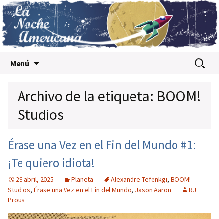
Saltar al contenido
Buscar:
Menú
Archivo de la etiqueta: BOOM!
Studios
Érase una Vez en el Fin del Mundo #1:
¡Te quiero idiota!
29 abril, 2025
Planeta
Alexandre Tefenkgi
,
BOOM!
Studios
,
Érase una Vez en el Fin del Mundo
,
Jason Aaron
RJ
Prous