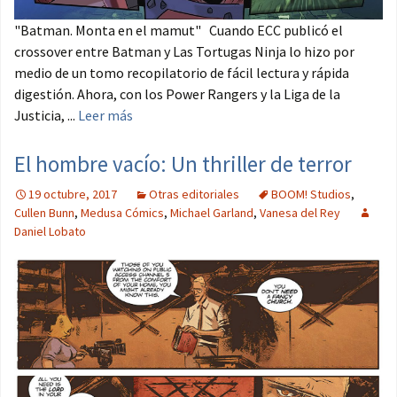
"Batman. Monta en el mamut" Cuando ECC publicó el
crossover entre Batman y Las Tortugas Ninja lo hizo por
medio de un tomo recopilatorio de fácil lectura y rápida
digestión. Ahora, con los Power Rangers y la Liga de la
Justicia, ...
Leer más
El hombre vacío: Un thriller de terror
19 octubre, 2017
Otras editoriales
BOOM! Studios
,
Cullen Bunn
,
Medusa Cómics
,
Michael Garland
,
Vanesa del Rey
Daniel Lobato