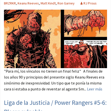
BRZRKR
,
Keanu Reeves
,
Matt Kindt
,
Ron Garney
RJ Prous
"Para mí, los vínculos no tienen un final feliz" A finales de
los años 90 y principios del presente siglo Keanu Reeves era
sinónimo de inexpresividad. Un tipo que te ponía la misma
cara si estaba a punto de reventar al agente Sm...
Leer más
Liga de la Justicia / Power Rangers #5-6: