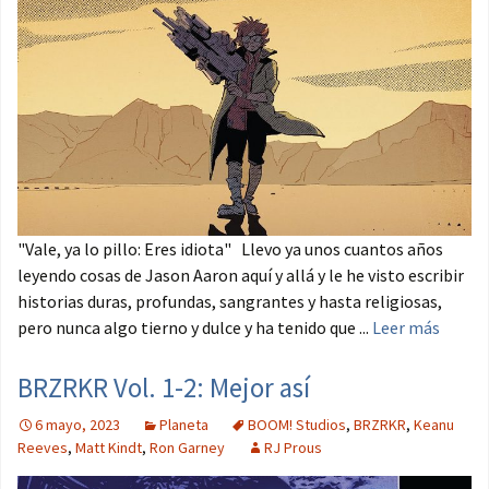
"Vale, ya lo pillo: Eres idiota" Llevo ya unos cuantos años
leyendo cosas de Jason Aaron aquí y allá y le he visto escribir
historias duras, profundas, sangrantes y hasta religiosas,
pero nunca algo tierno y dulce y ha tenido que ...
Leer más
BRZRKR Vol. 1-2: Mejor así
6 mayo, 2023
Planeta
BOOM! Studios
,
BRZRKR
,
Keanu
Reeves
,
Matt Kindt
,
Ron Garney
RJ Prous