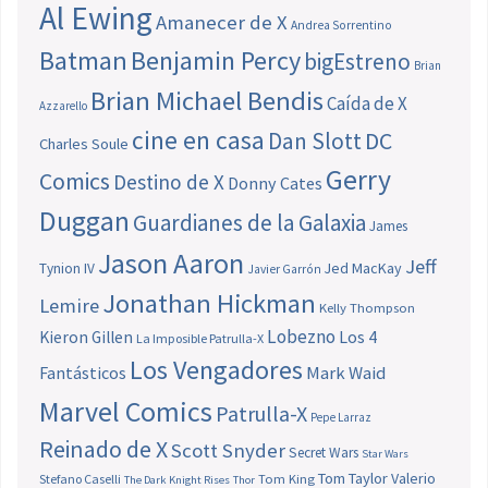
Al Ewing
Amanecer de X
Andrea Sorrentino
Batman
Benjamin Percy
bigEstreno
Brian
Brian Michael Bendis
Caída de X
Azzarello
cine en casa
Dan Slott
DC
Charles Soule
Gerry
Comics
Destino de X
Donny Cates
Duggan
Guardianes de la Galaxia
James
Jason Aaron
Jeff
Jed MacKay
Tynion IV
Javier Garrón
Jonathan Hickman
Lemire
Kelly Thompson
Lobezno
Los 4
Kieron Gillen
La Imposible Patrulla-X
Los Vengadores
Fantásticos
Mark Waid
Marvel Comics
Patrulla-X
Pepe Larraz
Reinado de X
Scott Snyder
Secret Wars
Star Wars
Tom Taylor
Valerio
Stefano Caselli
Tom King
The Dark Knight Rises
Thor