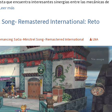
ta que encuentra interesantes sinergias entre las mecánicas de
Leer más
 Song- Remastered International: Reto
mancing SaGa -Minstrel Song- Remastered International
LNA