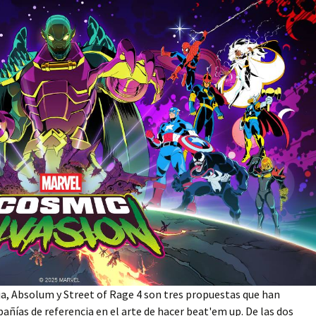
a, Absolum y Street of Rage 4 son tres propuestas que han
ías de referencia en el arte de hacer beat'em up. De las dos