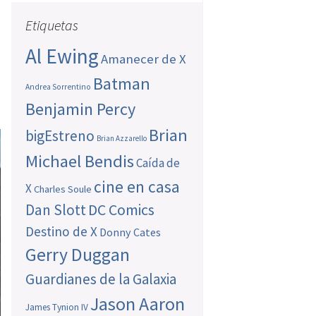
Etiquetas
Al Ewing
Amanecer de X
Batman
Andrea Sorrentino
Benjamin Percy
Brian
bigEstreno
Brian Azzarello
Michael Bendis
Caída de
cine en casa
X
Charles Soule
Dan Slott
DC Comics
Destino de X
Donny Cates
Gerry Duggan
Guardianes de la Galaxia
Jason Aaron
James Tynion IV