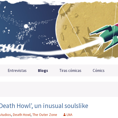
Entrevistas
Blogs
Tiras cómicas
Cómics
Death Howl’, un inusual soulslike
 studios
,
Death Howl
,
The Outer Zone
LNA