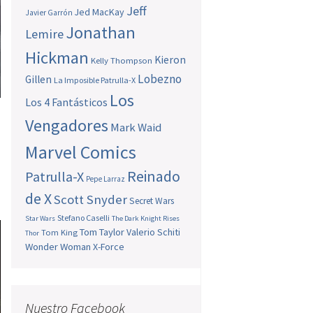
Jeff
Jed MacKay
Javier Garrón
Jonathan
Lemire
Hickman
Kieron
Kelly Thompson
Lobezno
Gillen
La Imposible Patrulla-X
Los
Los 4 Fantásticos
Vengadores
Mark Waid
Marvel Comics
Reinado
Patrulla-X
Pepe Larraz
de X
Scott Snyder
Secret Wars
Stefano Caselli
Star Wars
The Dark Knight Rises
Tom Taylor
Valerio Schiti
Tom King
Thor
Wonder Woman
X-Force
Nuestro Facebook