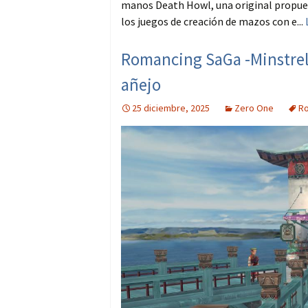
manos Death Howl, una original propues
los juegos de creación de mazos con e...
Romancing SaGa -Minstrel
añejo
25 diciembre, 2025
Zero One
Ro