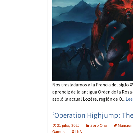
Nos trasladamos a la Francia del siglo 
aprendiz de la antigua Orden de la Rosa-
asoló la actual Lozère, región de O...
Lee
‘Operation Highjump: The F
21 julio, 2025
Zero One
Mansion
Games
LNA