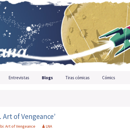
Entrevistas
Blogs
Tiras cómicas
Cómics
. Art of Vengeance’
bi: Art of Vengeance
LNA