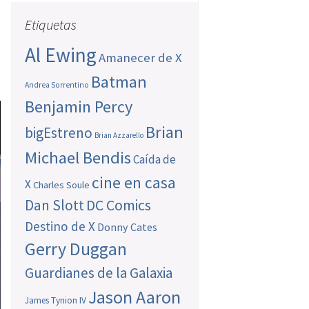
Etiquetas
Al Ewing
Amanecer de X
Batman
Andrea Sorrentino
Benjamin Percy
Brian
bigEstreno
Brian Azzarello
Michael Bendis
Caída de
cine en casa
X
Charles Soule
Dan Slott
DC Comics
Destino de X
Donny Cates
Gerry Duggan
Guardianes de la Galaxia
Jason Aaron
James Tynion IV