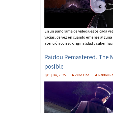
En un panorama de videojuegos cada vez
vacías, de vez en cuando emerge alguna
atención con su originalidad y saber hace
Raidou Remastered. The My
posible
9 julio, 2025
Zero One
Raidou Re