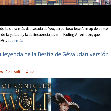
ndo la obra más destacada de Yeo, un curioso beat'em up de corte
e la yakuza y la delincuencia juvenil. Fading Afternoon, que
i�...
Leer más
La leyenda de la Bestia de Gévaudan versión
es of the Wolf
LNA