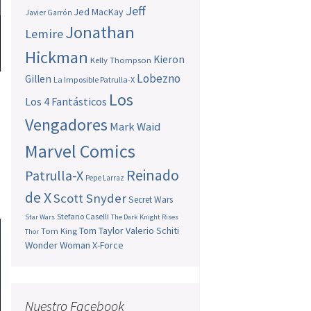
Jeff
Jed MacKay
Javier Garrón
Jonathan
Lemire
Hickman
Kieron
Kelly Thompson
Lobezno
Gillen
La Imposible Patrulla-X
Los
Los 4 Fantásticos
Vengadores
Mark Waid
Marvel Comics
Reinado
Patrulla-X
Pepe Larraz
de X
Scott Snyder
Secret Wars
Stefano Caselli
Star Wars
The Dark Knight Rises
Tom Taylor
Valerio Schiti
Tom King
Thor
Wonder Woman
X-Force
Nuestro Facebook