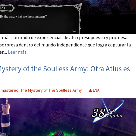
 más saturado de experiencias de alto presupuesto y promesas
 sorpresa dentro del mundo independiente que logra capturar la
r....
Leer más
stery of the Soulless Army: Otra Atlus es
mastered: The Mystery of The Soulless Army
LNA