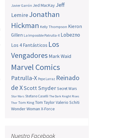
Jeff
Jed MacKay
Javier Garrón
Jonathan
Lemire
Hickman
Kieron
Kelly Thompson
i
Lobezno
Gillen
La Imposible Patrulla-X
o
Los
a
Los 4 Fantásticos
s
Vengadores
Mark Waid
Marvel Comics
Reinado
Patrulla-X
a
Pepe Larraz
de X
Scott Snyder
Secret Wars
Stefano Caselli
Star Wars
The Dark Knight Rises
Tom Taylor
Valerio Schiti
Tom King
Thor
Wonder Woman
X-Force
Nuestro Facebook