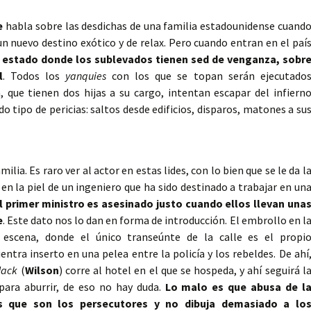
e
habla sobre las desdichas de una familia estadounidense cuand
 un nuevo destino exótico y de relax. Pero cuando entran en el paí
e estado donde los sublevados tienen sed de venganza, sobr
l
. Todos los
yanquies
con los que se topan serán ejecutado
 que tienen dos hijas a su cargo, intentan escapar del infiern
o tipo de pericias: saltos desde edificios, disparos, matones a su
ilia. Es raro ver al actor en estas lides, con lo bien que se le da l
 en la piel de un ingeniero que ha sido destinado a trabajar en un
 primer ministro es asesinado justo cuando ellos llevan una
e
. Este dato nos lo dan en forma de introducción. El embrollo en l
 escena, donde el único transeúnte de la calle es el propi
tra inserto en una pelea entre la policía y los rebeldes. De ahí
Jack
(
Wilson
) corre al hotel en el que se hospeda, y ahí seguirá l
 para aburrir, de eso no hay duda.
Lo malo es que abusa de l
os que son los persecutores y no dibuja demasiado a lo