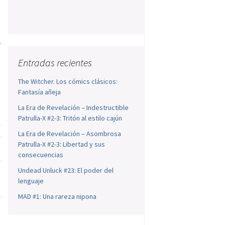
o
s
e
s
Entradas recientes
o
s
The Witcher. Los cómics clásicos:
Fantasía añeja
La Era de Revelación – Indestructible
Patrulla-X #2-3: Tritón al estilo cajún
a
La Era de Revelación – Asombrosa
a
Patrulla-X #2-3: Libertad y sus
s
consecuencias
a
Undead Unluck #23: El poder del
o
lenguaje
,
a
MAD #1: Una rareza nipona
a
s