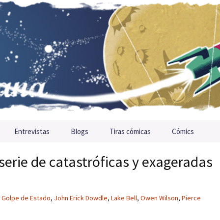
Entrevistas
Blogs
Tiras cómicas
Cómics
serie de catastróficas y exageradas
Golpe de Estado
,
John Erick Dowdle
,
Lake Bell
,
Owen Wilson
,
Pierce