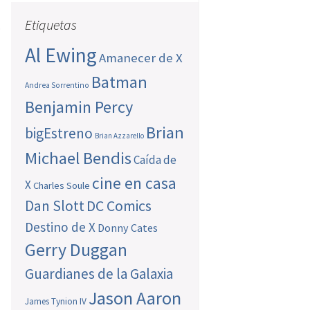
l
Etiquetas
.
Al Ewing
Amanecer de X
Batman
Andrea Sorrentino
Benjamin Percy
Brian
bigEstreno
Brian Azzarello
Michael Bendis
Caída de
cine en casa
X
Charles Soule
Dan Slott
DC Comics
Destino de X
Donny Cates
Gerry Duggan
Guardianes de la Galaxia
Jason Aaron
James Tynion IV