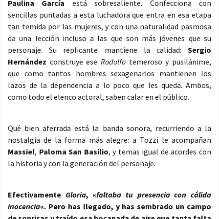
Paulina García
está sobresaliente. Confecciona con
sencillas puntadas a esta luchadora que entra en esa etapa
tan temida por las mujeres, y con una naturalidad pasmosa
da una lección incluso a las que son más jóvenes que su
personaje. Su replicante mantiene la calidad:
Sergio
Hernández
construye ese
Rodolfo
temeroso y pusilánime,
que como tantos hombres sexagenarios mantienen los
lazos de la dependencia a lo poco que les queda. Ambos,
como todo el elenco actoral, saben calar en el público.
Qué bien aferrada está la banda sonora, recurriendo a la
nostalgia de la forma más alegre: a Tozzi le acompañan
Massiel
,
Paloma San Basilio
, y temas igual de acordes con
la historia y con la generación del personaje.
Efectivamente
Gloria
, «
faltaba tu presencia con cálida
inocencia
«. Pero has llegado, y has sembrado un campo
de sonrisas y traído esa bocanada de aire que tanta falta