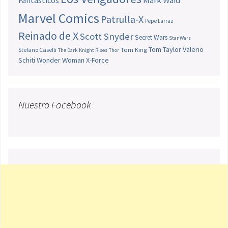
Mark Waid
Marvel Comics
Patrulla-X
Pepe Larraz
Reinado de X
Scott Snyder
Secret Wars
Star Wars
Tom Taylor
Valerio
Stefano Caselli
Tom King
The Dark Knight Rises
Thor
Schiti
Wonder Woman
X-Force
Nuestro Facebook