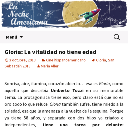
Saltar al contenido
Buscar:
Menú
Gloria: La vitalidad no tiene edad
3 octubre, 2013
Cine hispanoamericano
Gloria
,
San
Sebastián 2013
María Aller
Sonrisa, aire, ilumina, corazón abierto… esa es
Gloria
, como
aquella que describía
Umberto Tozzi
en su memorable
tema. La protagonista tiene eso, pero claro está que no es
oro todo lo que reluce.
Gloria
también sufre, tiene miedo a la
soledad, esa que la amenaza a la vuelta de la esquina. Porque
ya tiene 58 años, y separada con dos hijos ya criados e
independientes,
tiene una tarea por delante: