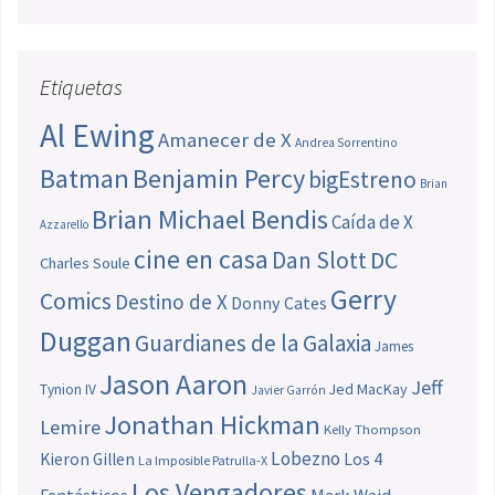
Etiquetas
Al Ewing
Amanecer de X
Andrea Sorrentino
Batman
Benjamin Percy
bigEstreno
Brian
Brian Michael Bendis
Caída de X
Azzarello
cine en casa
Dan Slott
DC
Charles Soule
Gerry
Comics
Destino de X
Donny Cates
Duggan
Guardianes de la Galaxia
James
Jason Aaron
Jeff
Jed MacKay
Tynion IV
Javier Garrón
Jonathan Hickman
Lemire
Kelly Thompson
Lobezno
Los 4
Kieron Gillen
La Imposible Patrulla-X
Los Vengadores
Fantásticos