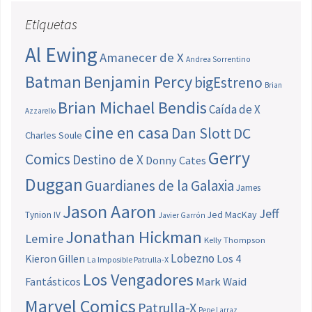
Etiquetas
Al Ewing
Amanecer de X
Andrea Sorrentino
Batman
Benjamin Percy
bigEstreno
Brian
Brian Michael Bendis
Caída de X
Azzarello
cine en casa
Dan Slott
DC
Charles Soule
Gerry
Comics
Destino de X
Donny Cates
Duggan
Guardianes de la Galaxia
James
Jason Aaron
Jeff
Jed MacKay
Tynion IV
Javier Garrón
Jonathan Hickman
Lemire
Kelly Thompson
Lobezno
Los 4
Kieron Gillen
La Imposible Patrulla-X
Los Vengadores
Fantásticos
Mark Waid
Marvel Comics
Patrulla-X
Pepe Larraz