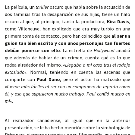
La película, un
thriller
oscuro que habla sobre la actuación de
dos familias tras la desaparición de sus hijas, tiene un halo
oscuro al que, al principio, tanto la productora,
Kira Davis
,
como Villeneuve, han explicado que era muy turbio en una
primera toma de contacto, pero han coincidido que
al ser un
guion tan bien escrito y con unos personajes tan fuertes
debían ponerse con ello
. La estrella de
Hollywood
añadió
que además de hablar de un crimen, cuenta qué es lo que
rodea alrededor del mismo. «
Llegaba a mi casa tras el rodaje
extasiado
«. Normal, teniendo en cuenta las escenas que
comparte con
Paul Dano
, pero el actor ha matizado que
«
fueron más fáciles al ser con un compañero de reparto como
él, y eso que supusieron mucho trabajo. Paul confió mucho en
mí
«.
Al realizador canadiense, al igual que en la anterior
presentación, se le ha hecho mención sobre la simbología de
Prisoners, siempre presentes en su filmografía, que otorgan