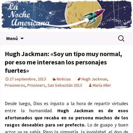
Saltar al contenido
Buscar:
Menú
Hugh Jackman: «Soy un tipo muy normal,
por eso me interesan los personajes
fuertes»
27 septiembre, 2013
Noticias
Hugh Jackman
,
Prisioneros
,
Prisioners
,
San Sebastián 2013
María Aller
Desde luego, Dios es injusto a la hora de repartir virtudes
entre la humanidad.
Hugh Jackman es de esos
afortunados que recaba en su persona muchos de los
rasgos deseables para ser prefecto.
Lo de guapo y buen
actor ya se sabía. Pero la simpatía, la jovialidad, el don de