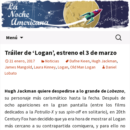
Saltar al contenido
Buscar:
Menú
Tráiler de ‘Logan’, estreno el 3 de marzo
21 enero, 2017
Noticias
Dafne Keen
,
Hugh Jackman
,
James Mangold
,
Laura Kinney
,
Logan
,
Old Man Logan
Daniel
Lobato
Hugh Jackman quiere despedirse a lo grande de
Lobezno
,
su personaje más carismático hasta la fecha. Después de
ocho apariciones en la gran pantalla (entre los films
dedicados a la
Patrulla-X
y sus
spin-off
en solitario), en 20th
Century Fox han decidido que ya era hora de mostrar al Logan
más cercano a su contrapartida comiquera, y para ello no