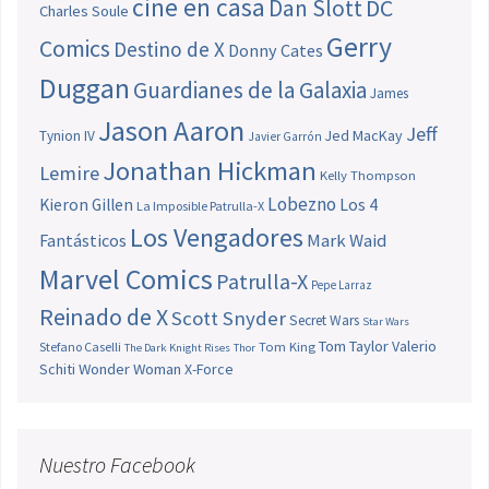
cine en casa
Dan Slott
DC
Charles Soule
Gerry
Comics
Destino de X
Donny Cates
Duggan
Guardianes de la Galaxia
James
Jason Aaron
Jeff
Jed MacKay
Tynion IV
Javier Garrón
Jonathan Hickman
Lemire
Kelly Thompson
Lobezno
Los 4
Kieron Gillen
La Imposible Patrulla-X
Los Vengadores
Fantásticos
Mark Waid
Marvel Comics
Patrulla-X
Pepe Larraz
Reinado de X
Scott Snyder
Secret Wars
Star Wars
Tom Taylor
Valerio
Stefano Caselli
Tom King
The Dark Knight Rises
Thor
Schiti
Wonder Woman
X-Force
Nuestro Facebook