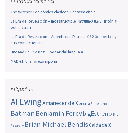
Entradas recientes
The Witcher. Los cómics clásicos: Fantasía añeja
La Era de Revelación – Indestructible Patrulla-X #2-3: Tritón al
estilo cajún
La Era de Revelación – Asombrosa Patrulla-X #2-3: Libertad y
sus consecuencias
Undead Unluck #23: El poder del lenguaje
MAD #1: Una rareza nipona
Etiquetas
Al Ewing
Amanecer de X
Andrea Sorrentino
Batman
Benjamin Percy
bigEstreno
Brian
Brian Michael Bendis
Caída de X
Azzarello