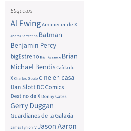
Etiquetas
Al Ewing
Amanecer de X
Batman
Andrea Sorrentino
Benjamin Percy
Brian
bigEstreno
Brian Azzarello
Michael Bendis
Caída de
cine en casa
X
Charles Soule
Dan Slott
DC Comics
Destino de X
Donny Cates
Gerry Duggan
Guardianes de la Galaxia
Jason Aaron
James Tynion IV