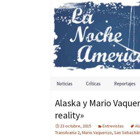
Saltar al contenido
Noticias
Críticas
Reportajes
Alaska y Mario Vaqueri
reality»
23 octubre, 2015
Entrevistas
Al
Transilvania 2
,
Mario Vaquerizo
,
San Sebastiá