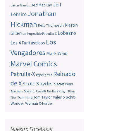
Jeff
Jed MacKay
Javier Garrón
Jonathan
Lemire
Hickman
Kieron
Kelly Thompson
Lobezno
Gillen
La Imposible Patrulla-X
Los
Los 4 Fantásticos
Vengadores
Mark Waid
Marvel Comics
Reinado
Patrulla-X
Pepe Larraz
de X
Scott Snyder
Secret Wars
Stefano Caselli
Star Wars
The Dark Knight Rises
Tom Taylor
Valerio Schiti
Tom King
Thor
Wonder Woman
X-Force
Nuestro Facebook