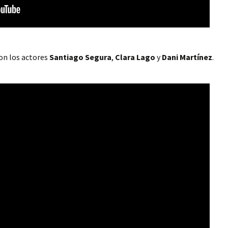
on los actores
Santiago Segura
,
Clara Lago
y
Dani Martínez
.