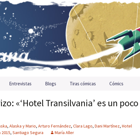
Entrevistas
Blogs
Tiras cómicas
Cómics
zo: «‘Hotel Transilvania’ es un poco
aska
,
Alaska y Mario
,
Arturo Fernández
,
Clara Lago
,
Dani Martínez
,
Hotel
n 2015
,
Santiago Segura
María Aller