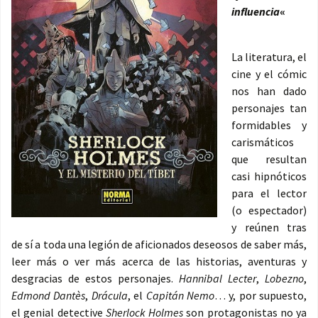
influencia
«
La literatura, el
cine y el cómic
nos han dado
personajes tan
formidables y
carismáticos
que resultan
casi hipnóticos
para el lector
(o espectador)
y reúnen tras
de sí a toda una legión de aficionados deseosos de saber más,
leer más o ver más acerca de las historias, aventuras y
desgracias de estos personajes.
Hannibal Lecter
,
Lobezno
,
Edmond Dantès
,
Drácula
, el
Capitán Nemo
… y, por supuesto,
el genial detective
Sherlock Holmes
son protagonistas no ya