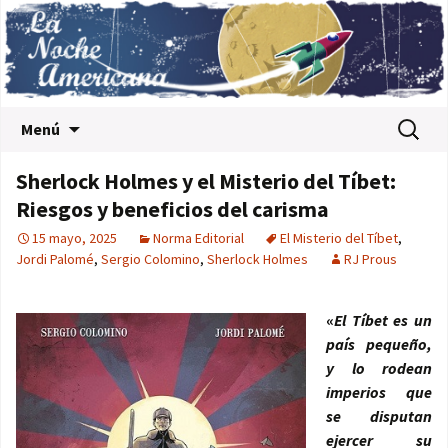
Saltar al contenido
Buscar:
Menú
Sherlock Holmes y el Misterio del Tíbet:
Riesgos y beneficios del carisma
15 mayo, 2025
Norma Editorial
El Misterio del Tíbet
,
Jordi Palomé
,
Sergio Colomino
,
Sherlock Holmes
RJ Prous
«
El Tíbet es un
país pequeño,
y lo rodean
imperios que
se disputan
ejercer su