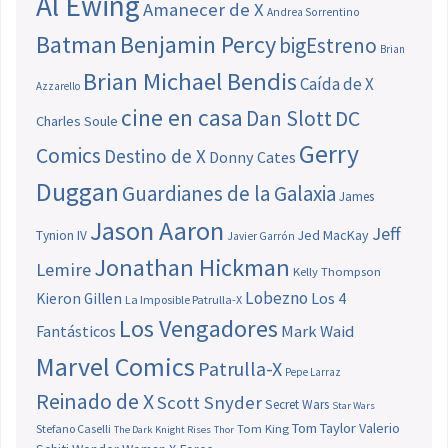
Al Ewing
Amanecer de X
Andrea Sorrentino
Batman
Benjamin Percy
bigEstreno
Brian
Brian Michael Bendis
Caída de X
Azzarello
cine en casa
Dan Slott
DC
Charles Soule
Gerry
Comics
Destino de X
Donny Cates
Duggan
Guardianes de la Galaxia
James
Jason Aaron
Jeff
Jed MacKay
Tynion IV
Javier Garrón
Jonathan Hickman
Lemire
Kelly Thompson
Lobezno
Los 4
Kieron Gillen
La Imposible Patrulla-X
Los Vengadores
Fantásticos
Mark Waid
Marvel Comics
Patrulla-X
Pepe Larraz
Reinado de X
Scott Snyder
Secret Wars
Star Wars
Tom Taylor
Valerio
Stefano Caselli
Tom King
The Dark Knight Rises
Thor