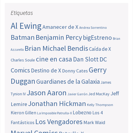
Etiquetas
Al Ewing
Amanecer de X
Andrea Sorrentino
Batman
Benjamin Percy
bigEstreno
Brian
Brian Michael Bendis
Caída de X
Azzarello
cine en casa
Dan Slott
DC
Charles Soule
Gerry
Comics
Destino de X
Donny Cates
Duggan
Guardianes de la Galaxia
James
Jason Aaron
Jeff
Jed MacKay
Tynion IV
Javier Garrón
Jonathan Hickman
Lemire
Kelly Thompson
Lobezno
Los 4
Kieron Gillen
La Imposible Patrulla-X
Los Vengadores
Fantásticos
Mark Waid
Marvel Comics