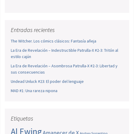
Entradas recientes
The Witcher. Los cómics clásicos: Fantasía añeja
La Era de Revelación – Indestructible Patrulla-X #2-3: Tritón al
estilo cajún
La Era de Revelación – Asombrosa Patrulla-X #2-3: Libertad y
sus consecuencias
Undead Unluck #23: El poder del lenguaje
MAD #1: Una rareza nipona
Etiquetas
Al Ewing
Amanecer de X
Andrea Sorrentino