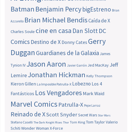
Batman
Benjamin Percy
bigEstreno
Brian
Brian Michael Bendis
Caída de X
Azzarello
cine en casa
Dan Slott
DC
Charles Soule
Gerry
Comics
Destino de X
Donny Cates
Duggan
Guardianes de la Galaxia
James
Jason Aaron
Jeff
Jed MacKay
Tynion IV
Javier Garrón
Jonathan Hickman
Lemire
Kelly Thompson
Lobezno
Los 4
Kieron Gillen
La Imposible Patrulla-X
Los Vengadores
Fantásticos
Mark Waid
Marvel Comics
Patrulla-X
Pepe Larraz
Reinado de X
Scott Snyder
Secret Wars
Star Wars
Tom Taylor
Valerio
Stefano Caselli
Tom King
The Dark Knight Rises
Thor
Schiti
Wonder Woman
X-Force