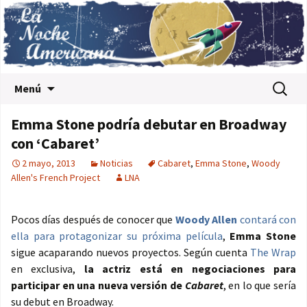
Saltar al contenido
Buscar:
Menú
Emma Stone podría debutar en Broadway
con ‘Cabaret’
2 mayo, 2013
Noticias
Cabaret
,
Emma Stone
,
Woody
Allen's French Project
LNA
Pocos días después de conocer que
Woody Allen
contará con
ella para protagonizar su próxima película
,
Emma Stone
sigue acaparando nuevos proyectos. Según cuenta
The Wrap
en exclusiva,
la actriz está en negociaciones para
participar en una nueva versión de
Cabaret
, en lo que sería
su debut en Broadway.