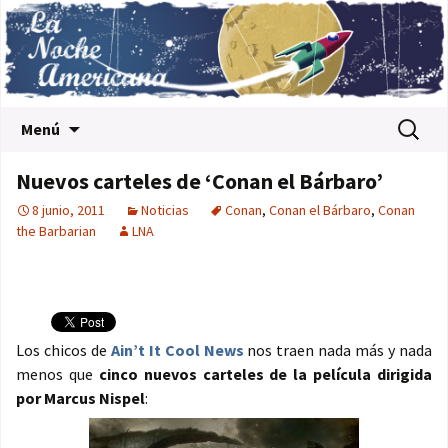
Saltar al contenido
Buscar:
Menú
Nuevos carteles de ‘Conan el Bárbaro’
8 junio, 2011
Noticias
Conan
,
Conan el Bárbaro
,
Conan
the Barbarian
LNA
Los chicos de
Ain’t It Cool News
nos traen nada más y nada
menos que
cinco nuevos carteles de la película dirigida
por Marcus Nispel
: