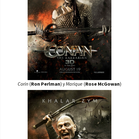
Corin
(
Ron Perlman
) y
Marique
(
Rose McGowan
)