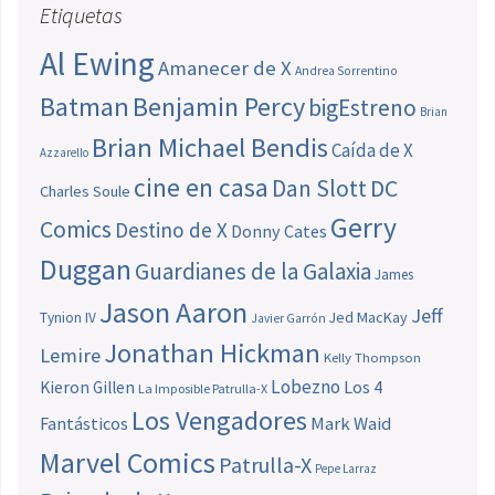
Etiquetas
Al Ewing
Amanecer de X
Andrea Sorrentino
Batman
Benjamin Percy
bigEstreno
Brian
Brian Michael Bendis
Caída de X
Azzarello
cine en casa
Dan Slott
DC
Charles Soule
Gerry
Comics
Destino de X
Donny Cates
Duggan
Guardianes de la Galaxia
James
Jason Aaron
Jeff
Jed MacKay
Tynion IV
Javier Garrón
Jonathan Hickman
Lemire
Kelly Thompson
Lobezno
Los 4
Kieron Gillen
La Imposible Patrulla-X
Los Vengadores
Fantásticos
Mark Waid
Marvel Comics
Patrulla-X
Pepe Larraz