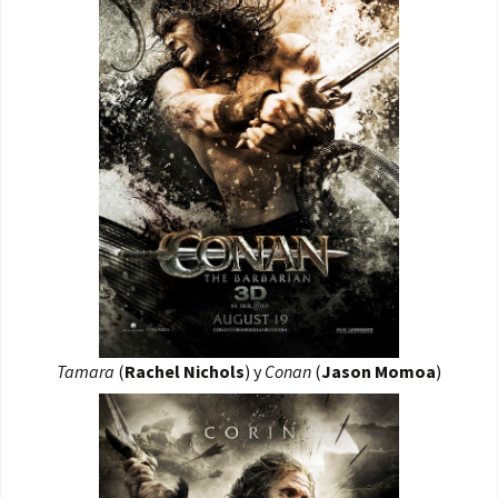
Tamara
(
Rachel Nichols
) y
Conan
(
Jason Momoa
)