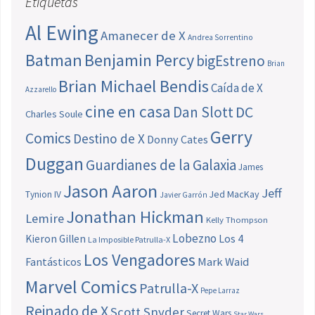
Etiquetas
Al Ewing
Amanecer de X
Andrea Sorrentino
Batman
Benjamin Percy
bigEstreno
Brian
Brian Michael Bendis
Caída de X
Azzarello
cine en casa
Dan Slott
DC
Charles Soule
Gerry
Comics
Destino de X
Donny Cates
Duggan
Guardianes de la Galaxia
James
Jason Aaron
Jeff
Jed MacKay
Tynion IV
Javier Garrón
Jonathan Hickman
Lemire
Kelly Thompson
Lobezno
Los 4
Kieron Gillen
La Imposible Patrulla-X
Los Vengadores
Fantásticos
Mark Waid
Marvel Comics
Patrulla-X
Pepe Larraz
Reinado de X
Scott Snyder
Secret Wars
Star Wars