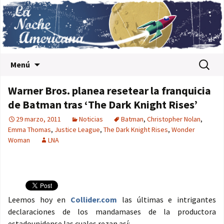
Saltar al contenido
Buscar:
Menú
Warner Bros. planea resetear la franquicia
de Batman tras ‘The Dark Knight Rises’
29 marzo, 2011
Noticias
Batman
,
Christopher Nolan
,
Emma Thomas
,
Justice League
,
The Dark Knight Rises
,
Wonder
Woman
LNA
Leemos hoy en
Collider.com
las últimas e intrigantes
declaraciones de los mandamases de la productora
estadounidense las cuales rezan así: