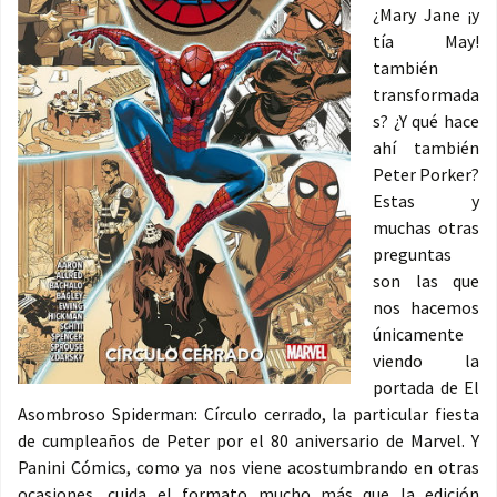
¿Mary Jane ¡y
tía May!
también
transformada
s? ¿Y qué hace
ahí también
Peter Porker?
Estas y
muchas otras
preguntas
son las que
nos hacemos
únicamente
viendo la
portada de El
Asombroso Spiderman: Círculo cerrado, la particular fiesta
de cumpleaños de Peter por el 80 aniversario de Marvel. Y
Panini Cómics, como ya nos viene acostumbrando en otras
ocasiones, cuida el formato mucho más que la edición