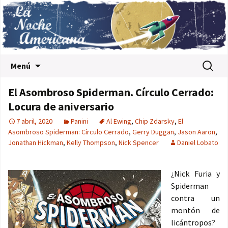
Saltar al contenido
Buscar:
Menú
El Asombroso Spiderman. Círculo Cerrado:
Locura de aniversario
7 abril, 2020
Panini
Al Ewing
,
Chip Zdarsky
,
El
Asombroso Spiderman: Círculo Cerrado
,
Gerry Duggan
,
Jason Aaron
,
Jonathan Hickman
,
Kelly Thompson
,
Nick Spencer
Daniel Lobato
¿Nick Furia y
Spiderman
contra un
montón de
licántropos?