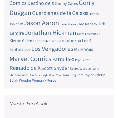
Gerry
Comics
Destino de X
Donny Cates
Duggan
Guardianes de la Galaxia
James
Jason Aaron
Jeff
Jed MacKay
Tynion IV
Javier Garrón
Jonathan Hickman
Lemire
Kelly Thompson
Lobezno
Los 4
Kieron Gillen
La Imposible Patrulla-X
Los Vengadores
Fantásticos
Mark Waid
Marvel Comics
Patrulla-X
Pepe Larraz
Reinado de X
Scott Snyder
Secret Wars
Star Wars
Tom Taylor
Valerio
Stefano Caselli
Tom King
The Dark Knight Rises
Thor
Schiti
Wonder Woman
X-Force
Nuestro Facebook