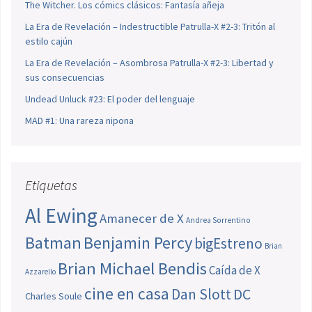
The Witcher. Los cómics clásicos: Fantasía añeja
La Era de Revelación – Indestructible Patrulla-X #2-3: Tritón al
estilo cajún
La Era de Revelación – Asombrosa Patrulla-X #2-3: Libertad y
sus consecuencias
Undead Unluck #23: El poder del lenguaje
MAD #1: Una rareza nipona
Etiquetas
Al Ewing
Amanecer de X
Andrea Sorrentino
Batman
Benjamin Percy
bigEstreno
Brian
Brian Michael Bendis
Caída de X
Azzarello
cine en casa
Dan Slott
DC
Charles Soule