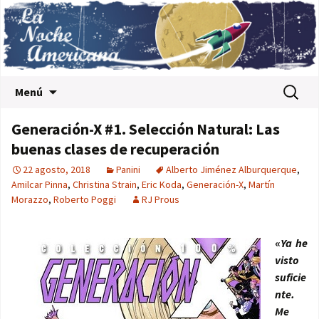
Saltar al contenido
Buscar:
Menú
Generación-X #1. Selección Natural: Las
buenas clases de recuperación
22 agosto, 2018
Panini
Alberto Jiménez Alburquerque
,
Amilcar Pinna
,
Christina Strain
,
Eric Koda
,
Generación-X
,
Martín
Morazzo
,
Roberto Poggi
RJ Prous
«
Ya he
visto
suficie
nte.
Me