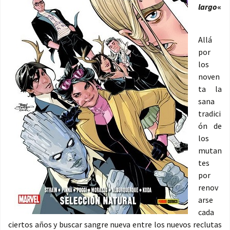
largo
«
Allá
por
los
noven
ta la
sana
tradici
ón de
los
mutan
tes
por
renov
arse
cada
ciertos años y buscar sangre nueva entre los nuevos reclutas