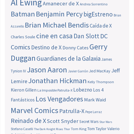
Al Ewing
Amanecer de X
Andrea Sorrentino
Batman
Benjamin Percy
bigEstreno
Brian
Brian Michael Bendis
Caída de X
Azzarello
cine en casa
Dan Slott
DC
Charles Soule
Gerry
Comics
Destino de X
Donny Cates
Duggan
Guardianes de la Galaxia
James
Jason Aaron
Jeff
Jed MacKay
Tynion IV
Javier Garrón
Jonathan Hickman
Lemire
Kelly Thompson
Lobezno
Los 4
Kieron Gillen
La Imposible Patrulla-X
Los Vengadores
Fantásticos
Mark Waid
Marvel Comics
Patrulla-X
Pepe Larraz
Reinado de X
Scott Snyder
Secret Wars
Star Wars
Tom Taylor
Valerio
Stefano Caselli
Tom King
The Dark Knight Rises
Thor