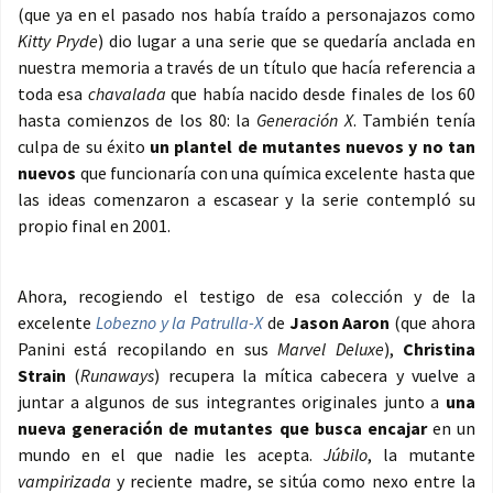
(que ya en el pasado nos había traído a personajazos como
Kitty Pryde
) dio lugar a una serie que se quedaría anclada en
nuestra memoria a través de un título que hacía referencia a
toda esa
chavalada
que había nacido desde finales de los 60
hasta comienzos de los 80: la
Generación X
. También tenía
culpa de su éxito
un plantel de mutantes nuevos y no tan
nuevos
que funcionaría con una química excelente hasta que
las ideas comenzaron a escasear y la serie contempló su
propio final en 2001.
Ahora, recogiendo el testigo de esa colección y de la
excelente
Lobezno y la Patrulla-X
de
Jason Aaron
(que ahora
Panini está recopilando en sus
Marvel Deluxe
),
Christina
Strain
(
Runaways
) recupera la mítica cabecera y vuelve a
juntar a algunos de sus integrantes originales junto a
una
nueva generación de mutantes que busca encajar
en un
mundo en el que nadie les acepta.
Júbilo
, la mutante
vampirizada
y reciente madre, se sitúa como nexo entre la