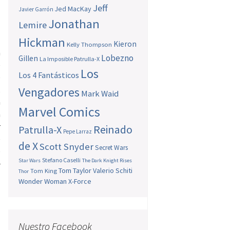
Jeff
Jed MacKay
Javier Garrón
Jonathan
Lemire
Hickman
Kieron
Kelly Thompson
a
Lobezno
Gillen
La Imposible Patrulla-X
e
Los
Los 4 Fantásticos
e
,
Vengadores
Mark Waid
a
Marvel Comics
n
r
Reinado
Patrulla-X
Pepe Larraz
e
de X
Scott Snyder
Secret Wars
e
Stefano Caselli
Star Wars
The Dark Knight Rises
e
Tom Taylor
Valerio Schiti
Tom King
Thor
Wonder Woman
X-Force
Nuestro Facebook