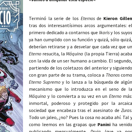
Terminó la serie de los
Eternos
de
Kieron Gille
tras dos interesantísimos arcos argumentales: e
primero dedicado a contarnos que
Ikaris
y los suyo
ya han cumplido con su función y quizá, sólo quizá
deberían retirarse y a desvelar que cada vez que u
Eterno
resucita, la
Máquina
(la propia Tierra) acab
con la vida de un ser humano a cambio. El segundo
partiendo de los coletazos del anterior y siguiend
con gran parte de su trama, coloca a
Thanos
com
Eterno Supremo
y lo lanza a la búsqueda de algú
mecanismo que lo introduzca en el seno de l
Máquina
y lo convierta a su vez en un
Eterno
más
inmortal, poderoso y protegido por la arcaic
sociedad que encabeza tras el asesinato de
Zuras
Todo un jaleo, ¿no? Pues la cosa no acaba ahí. Tal 
como leemos en las grapas que
Panini
ha venid
publicando mensualmente,
Druig
(que ya no