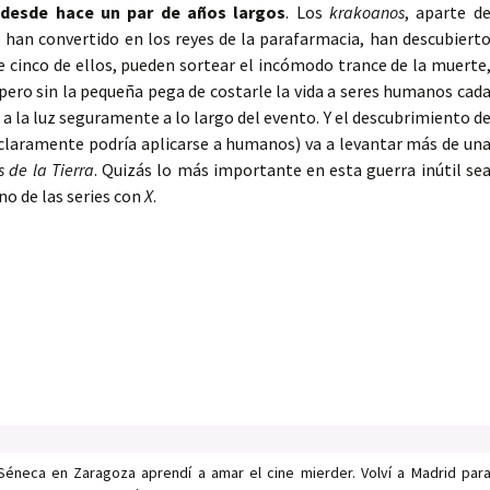
 desde hace un par de años largos
. Los
krakoanos
, aparte d
 han convertido en los reyes de la parafarmacia, han descubiert
e cinco de ellos, pueden sortear el incómodo trance de la muerte
 pero sin la pequeña pega de costarle la vida a seres humanos cad
r a la luz seguramente a lo largo del evento. Y el descubrimiento d
claramente podría aplicarse a humanos) va a levantar más de un
 de la Tierra
. Quizás lo más importante en esta guerra inútil se
no de las series con
X
.
Séneca en Zaragoza aprendí a amar el cine mierder. Volví a Madrid par