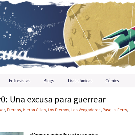
Entrevistas
Blogs
Tiras cómicas
Cómics
 #0: Una excusa para guerrear
ver
,
Eternos
,
Kieron Gillen
,
Los Eternos
,
Los Vengadores
,
Pasqual Ferry
,
«
Vamos a aniquilar esta especie
«