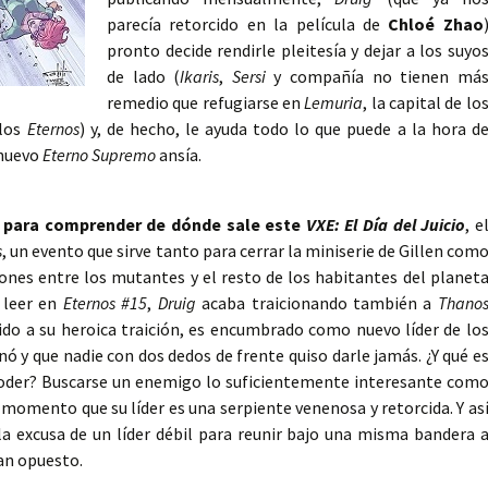
parecía retorcido en la película de
Chloé Zhao
pronto decide rendirle pleitesía y dejar a los suyo
de lado (
Ikaris
,
Sersi
y compañía no tienen má
remedio que refugiarse en
Lemuria
, la capital de lo
 los
Eternos
) y, de hecho, le ayuda todo lo que puede a la hora d
 nuevo
Eterno Supremo
ansía.
 para comprender de dónde sale este
VXE: El Día del Juicio
, e
s
, un evento que sirve tanto para cerrar la miniserie de Gillen com
iones entre los mutantes y el resto de los habitantes del planet
 leer en
Eternos #15
,
Druig
acaba traicionando también a
Thano
bido a su heroica traición, es encumbrado como nuevo líder de lo
ó y que nadie con dos dedos de frente quiso darle jamás. ¿Y qué e
poder? Buscarse un enemigo lo suficientemente interesante com
n momento que su líder es una serpiente venenosa y retorcida. Y as
la excusa de un líder débil para reunir bajo una misma bandera 
ían opuesto.