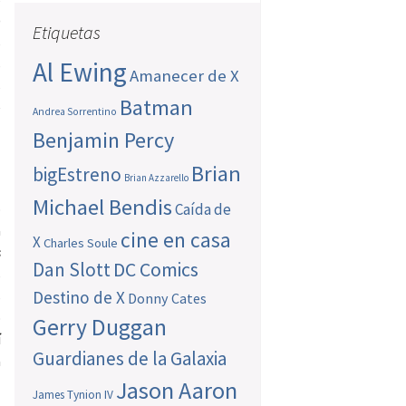
)
Etiquetas
s
s
Al Ewing
Amanecer de X
s
Batman
e
Andrea Sorrentino
Benjamin Percy
Brian
bigEstreno
Brian Azzarello
l
Michael Bendis
o
Caída de
a
cine en casa
X
Charles Soule
s
Dan Slott
DC Comics
s
s
Destino de X
Donny Cates
o
Gerry Duggan
í
Guardianes de la Galaxia
a
Jason Aaron
James Tynion IV