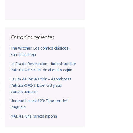
n
l
s
Entradas recientes
,
n
The Witcher. Los cómics clásicos:
a
Fantasía añeja
,
La Era de Revelación – Indestructible
o
Patrulla-X #2-3: Tritón al estilo cajún
o
La Era de Revelación – Asombrosa
n
Patrulla-X #2-3: Libertad y sus
a
consecuencias
:
Undead Unluck #23: El poder del
a
lenguaje
.
MAD #1: Una rareza nipona
y
o
s