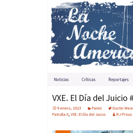
Saltar al contenido
Noticias
Críticas
Reportajes
VXE. El Día del Juicio
9 enero, 2023
Panini
Dustin Wea
Patrulla-X
,
VXE: El Día del Juicio
RJ Prous