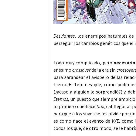
Desviantes
, los enemigos naturales de
perseguir los cambios genéticos que el
Todo muy complicado, pero
necesario
enésimo
crossover
de la era sin
crossover
para zarandear el avispero de las relac
Tierra. El tema es que, como pudimos
(¿acaso a alguien le sorprendió?) y, de
Eternos
, un puesto que siempre ambicion
lo primero que hace
Druig
al llegar al 
para que a los suyos se les olvide por u
es como nace el evento de
VXE
, como 
todos los que, de otro modo, se le habr