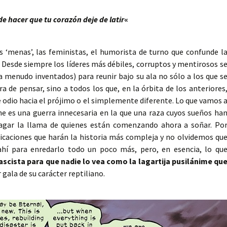
de hacer que tu corazón deje de latir
«
os ‘menas’, las feministas, el humorista de turno que confunde l
Desde siempre los líderes más débiles, corruptos y mentirosos s
menudo inventados) para reunir bajo su ala no sólo a los que s
 de pensar, sino a todos los que, en la órbita de los anteriores
odio hacia el prójimo o el simplemente diferente. Lo que vamos 
ene es una guerra innecesaria en la que una raza cuyos sueños ha
apagar la llama de quienes están comenzando ahora a soñar. Po
icaciones que harán la historia más compleja y no olvidemos qu
hí para enredarlo todo un poco más, pero, en esencia, lo qu
 fascista para que nadie lo vea como la lagartija pusilánime qu
gala de su carácter reptiliano.