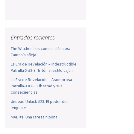
s
:
s
i
Entradas recientes
l
o
The Witcher. Los cómics clásicos:
Fantasía añeja
a
e
La Era de Revelación – Indestructible
s
Patrulla-X #2-3: Tritón al estilo cajún
e
La Era de Revelación – Asombrosa
Patrulla-X #2-3: Libertad y sus
consecuencias
Undead Unluck #23: El poder del
e
lenguaje
D
MAD #1: Una rareza nipona
r
a
o