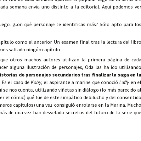
ada semana envía uno distinto a la editorial. Aquí podemos ve
ego. ¿Con qué personaje te identificas más? Sólo apto para lo
pítulo como el anterior. Un examen final tras la lectura del libr
os saltado ningún capítulo.
que otros muchos autores utilizan la primera página de cad
acer alguna ilustración de personajes, Oda las ha ido utilizand
istorias de personajes secundarios tras finalizar la saga en l
. Es el caso de
Koby
, el aspirante a marine que conoció
Luffy
en e
 se nos cuenta, utilizando viñetas sin diálogo (lo más parecido a
r el cómic) qué fue de este simpático debilucho y del consentid
eros capítulos) una vez consiguió enrolarse en la Marina. Much
más de una vez han desvelado secretos del futuro de la serie qu