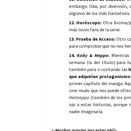
embargo Oda, por diversión, c
algunos de los más llamativos.
12. Horóscopo:
Otra broma/ju
más locos fans de la serie.
13. Prueba de Acceso:
Otro ca
para comprobar que no nos hem
14.
Koby & Meppo
:
Mientras 
semana (la del título) para h
también para ir contando las
h
que adquirían protagonismo
primer capítulo del manga. Aquí
cine mudo que nos puede ofrece
Helmeppo
(también de los prim
ojo a estas historias, porque 
nadie imaginaría.
«
¡Muchas gracias por estar ahí!
«