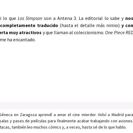
i lo que
Los Simpson
son a Antena 3. La editorial lo sabe y
no
 completamente traducido
(hasta el detalle más nimio)
y co
erta muy atractivos
y que llaman al coleccionismo.
One Piece RE
me ha encantado.
Séneca en Zaragoza aprendí a amar el cine mierder. Volví a Madrid par
salas y pases de películas para finalmente acabar trabajando con aviones
tacas, también leo muchos cómics y, a veces, hasta sé de lo que hablo.