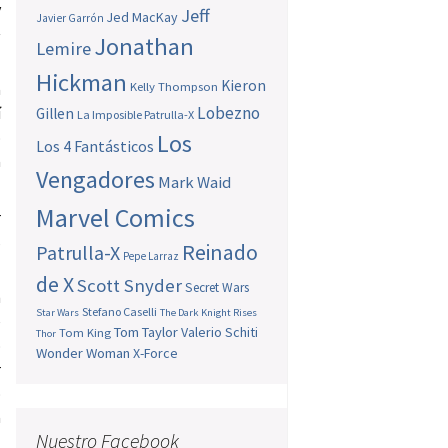
y
Jeff
Jed MacKay
Javier Garrón
-
Jonathan
Lemire
Hickman
Kieron
Kelly Thompson
a
Lobezno
í
Gillen
La Imposible Patrulla-X
o
Los
Los 4 Fantásticos
a
Vengadores
Mark Waid
Marvel Comics
r
s
Reinado
Patrulla-X
Pepe Larraz
de X
Scott Snyder
Secret Wars
n
Stefano Caselli
Star Wars
The Dark Knight Rises
e
Tom Taylor
Valerio Schiti
Tom King
Thor
o
Wonder Woman
X-Force
r
o
a
Nuestro Facebook