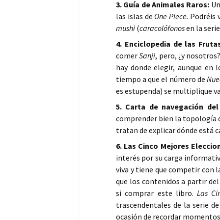
3. Guía de Animales Raros:
Un 
las islas de
One Piece
. Podréis 
mushi
(
caracolófonos
en la seri
4. Enciclopedia de las Frut
comer
Sanji
, pero, ¿y nosotros
hay donde elegir, aunque en 
tiempo a que el número de
Nue
es estupenda) se multiplique va
5. Carta de navegación de
comprender bien la topología 
tratan de explicar dónde está 
6. Las Cinco Mejores Elecci
interés por su carga informati
viva y tiene que competir con l
que los contenidos a partir del
si comprar este libro.
Las Ci
trascendentales de la serie d
ocasión de recordar momentos qu