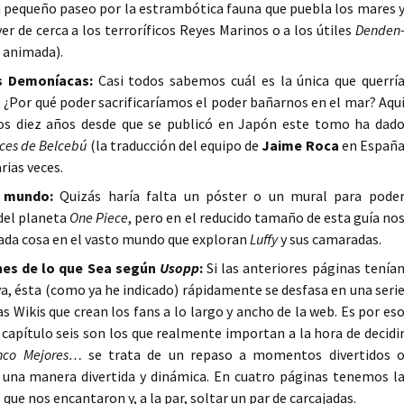
pequeño paseo por la estrambótica fauna que puebla los mares 
ver de cerca a los terroríficos Reyes Marinos o a los útiles
Denden
e animada).
as Demoníacas:
Casi todos sabemos cuál es la única que querrí
? ¿Por qué poder sacrificaríamos el poder bañarnos en el mar? Aqu
los diez años desde que se publicó en Japón este tomo ha dad
ces de Belcebú
(la traducción del equipo de
Jaime Roca
en Españ
rias veces.
l mundo:
Quizás haría falta un póster o un mural para pode
del planeta
One Piece
, pero en el reducido tamaño de esta guía no
cada cosa en el vasto mundo que exploran
Luffy
y sus camaradas.
ones de lo que Sea según
Usopp
:
Si las anteriores páginas tenía
va, ésta (como ya he indicado) rápidamente se desfasa en una seri
as Wikis que crean los fans a lo largo y ancho de la web. Es por es
 capítulo seis son los que realmente importan a la hora de decidi
nco Mejores…
se trata de un repaso a momentos divertidos 
e una manera divertida y dinámica. En cuatro páginas tenemos l
e nos encantaron y, a la par, soltar un par de carcajadas.