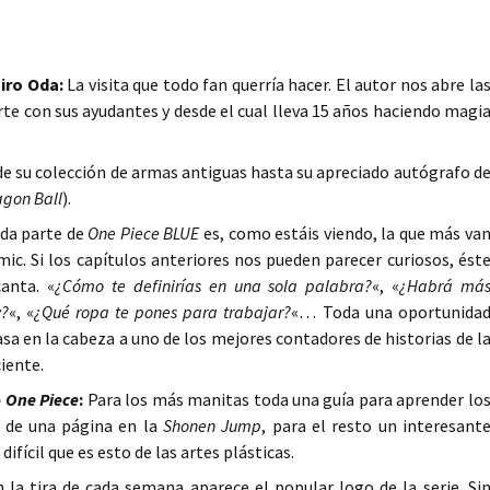
hiro Oda:
La visita que todo fan querría hacer. El autor nos abre la
te con sus ayudantes y desde el cual lleva 15 años haciendo magi
e su colección de armas antiguas hasta su apreciado autógrafo d
agon Ball
).
da parte de
One Piece BLUE
es, como estáis viendo, la que más va
mic. Si los capítulos anteriores nos pueden parecer curiosos, ést
anta. «
¿Cómo te definirías en una sola palabra?
«, «
¿Habrá má
y?
«, «
¿Qué ropa te pones para trabajar?
«… Toda una oportunida
sa en la cabeza a uno de los mejores contadores de historias de l
ciente.
e
One Piece
:
Para los más manitas toda una guía para aprender lo
n de una página en la
Shonen Jump
, para el resto un interesant
fícil que es esto de las artes plásticas.
 la tira de cada semana aparece el popular logo de la serie. Si