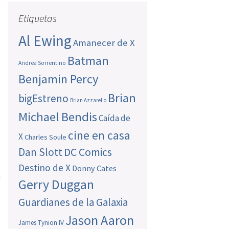
e
Etiquetas
e
a
Al Ewing
Amanecer de X
Batman
Andrea Sorrentino
Benjamin Percy
Brian
bigEstreno
Brian Azzarello
Michael Bendis
Caída de
cine en casa
X
Charles Soule
Dan Slott
DC Comics
Destino de X
Donny Cates
n
Gerry Duggan
Guardianes de la Galaxia
o
Jason Aaron
James Tynion IV