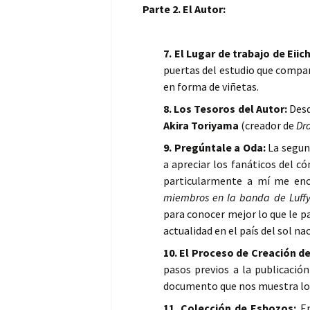
Parte 2. El Autor:
7. El Lugar de trabajo de Eiic
puertas del estudio que compar
en forma de viñetas.
8. Los Tesoros del Autor:
Desd
Akira Toriyama
(creador de
Dr
9. Pregúntale a Oda:
La segun
a apreciar los fanáticos del có
particularmente a mí me enc
miembros en la banda de Luff
para conocer mejor lo que le pa
actualidad en el país del sol na
10. El Proceso de Creación d
pasos previos a la publicació
documento que nos muestra lo di
11. Colección de Esbozos:
En