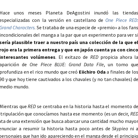
Hace unos meses Planeta DeAgostini inundó las tienda
especializadas con la versión en castellano de
One Piece RED
Grand Characters
. Se trataba de una especie de «premio» a los fan
incondicionales del manga a la par que un experimento para ver s
sería plausible traer a nuestro país una colección de la que e
rojo era la primera entrega y que en japón cuenta ya con cinc
interesantes volúmenes
. El exitazo de
RED
propicia ahora l
aparición de
One Piece BLUE: Grand Data File
, un tomo qu
profundiza en el rico mundo que creó
Eiichiro Oda
a finales de lo
90 y que hoy tiene cautivados a los chavales (y no tan chavales) d
medio mundo.
Mientras que
RED
se centraba en la historia hasta el momento d
la tripulación que conocíamos hasta ese momento (es un decir,
RE
ata de una extensión que busca abarcar una cantidad mucho mayo
renunciar a resumir la historia hasta poco antes de
Skypiea
ni 
personajes que han ido apareciendo en el manga desde el principi