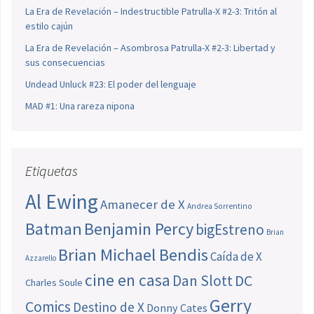
La Era de Revelación – Indestructible Patrulla-X #2-3: Tritón al
estilo cajún
La Era de Revelación – Asombrosa Patrulla-X #2-3: Libertad y
sus consecuencias
Undead Unluck #23: El poder del lenguaje
MAD #1: Una rareza nipona
Etiquetas
Al Ewing
Amanecer de X
Andrea Sorrentino
Batman
Benjamin Percy
bigEstreno
Brian
Brian Michael Bendis
Caída de X
Azzarello
cine en casa
Dan Slott
DC
Charles Soule
Gerry
Comics
Destino de X
Donny Cates