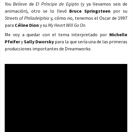
You Believe
de
El Príncipe de Egipto
(y ya llevamos seis de
animación), otro se lo llevó
Bruce Springsteen
por su
Streets of Philadelphia
y, cómo no, tenemos el Oscar de 1997
para
Céline Dion
y su
My Heart Will Go On
.
Me voy a quedar con el tema interpretado por
Michelle
Pfeifer
y
Sally Dworsky
para la que sería una de las primeras
producciones importantes de Dreamworks: