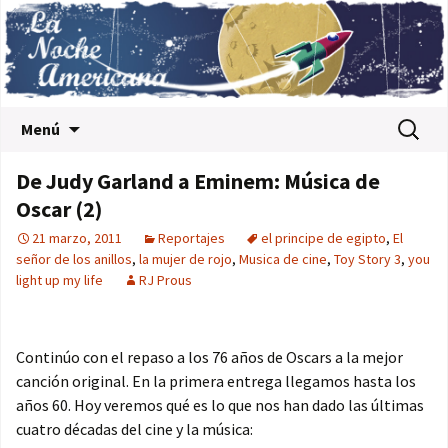
Saltar al contenido
Buscar:
Menú
De Judy Garland a Eminem: Música de
Oscar (2)
21 marzo, 2011
Reportajes
el principe de egipto
,
El
señor de los anillos
,
la mujer de rojo
,
Musica de cine
,
Toy Story 3
,
you
light up my life
RJ Prous
Continúo con el repaso a los 76 años de Oscars a la mejor
canción original. En la primera entrega llegamos hasta los
años 60. Hoy veremos qué es lo que nos han dado las últimas
cuatro décadas del cine y la música: