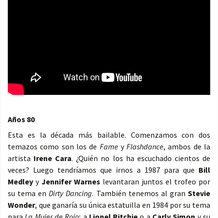
Años 80
Esta es la década más bailable. Comenzamos con dos
temazos como son los de
Fame
y
Flashdance
, ambos de la
artista
Irene Cara
. ¿Quién no los ha escuchado cientos de
veces? Luego tendríamos que irnos a 1987 para que
Bill
Medley
y
Jennifer Warnes
levantaran juntos el trofeo por
su tema en
Dirty Dancing
. También tenemos al gran
Stevie
Wonder
, que ganaría su única estatuilla en 1984 por su tema
para
La Mujer de Rojo
; a
Lionel Ritchie
o a
Carly Simon
y su