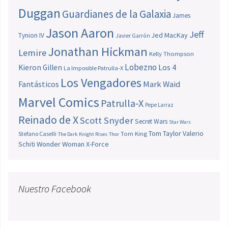
Duggan
Guardianes de la Galaxia
James
Jason Aaron
Jeff
Jed MacKay
Tynion IV
Javier Garrón
Jonathan Hickman
Lemire
Kelly Thompson
Lobezno
Los 4
Kieron Gillen
La Imposible Patrulla-X
Los Vengadores
Fantásticos
Mark Waid
Marvel Comics
Patrulla-X
Pepe Larraz
Reinado de X
Scott Snyder
Secret Wars
Star Wars
Tom Taylor
Valerio
Stefano Caselli
Tom King
The Dark Knight Rises
Thor
Schiti
Wonder Woman
X-Force
Nuestro Facebook