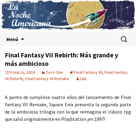
Saltar al contenido
Buscar:
Menú
Final Fantasy VII Rebirth: Más grande y
más ambicioso
9 marzo, 2024
Zero One
Final Fantasy VII
,
Final Fantasy
VII Rebirth
,
Final Fantasy VII Remake
LNA
A punto de cumplirse cuatro años del lanzamiento de Final
Fantasy VII Remake, Square Enix presenta la segunda parte
de la ambiciosa trilogía con la que reimagina el clásico rpg
que salió originalmente en PlayStation ¡en 1997!