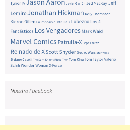
Jason Aaron
Jeff
Jed MacKay
Tynion IV
Javier Garrón
Jonathan Hickman
Lemire
Kelly Thompson
Lobezno
Los 4
Kieron Gillen
La Imposible Patrulla-X
Los Vengadores
Fantásticos
Mark Waid
Marvel Comics
Patrulla-X
Pepe Larraz
Reinado de X
Scott Snyder
Secret Wars
Star Wars
Tom Taylor
Valerio
Stefano Caselli
Tom King
The Dark Knight Rises
Thor
Schiti
Wonder Woman
X-Force
Nuestro Facebook