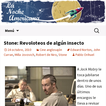
Saltar al contenido
Buscar:
Menú
Stone: Revoloteos de algún insecto
24 octubre, 2010
Cine anglosajón
Edward Norton
,
John
Curran
,
Milla Jovovich
,
Robert de Niro
,
Stone
Pablo Orihuel
A
Jack Mabry
le
toca jubilarse
dentro de unos
días. Uno de sus
últimos
encargos le
lleva a revisar