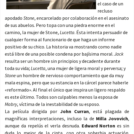
el caso de un
recluso
apodado
Stone
, encarcelado por colaboración en el asesinato
de sus abuelos. Pero topa con una piedra enorme en el
camino, la mujer de Stone,
Lucetta
. Ésta intenta persuadir de
cualquier forma al funcionario de que haga un informe
positivo de su chico. La historia va mostrando como nadie
está libre de una posible condena por bajísima moral.
Jack
resulta ser un hombre sin principios y decadente durante
toda su vida;
Lucetta
, una mujer de ligera moral y perversa; y
Stone
un hombre de nervioso comportamiento que da muy
mala espina, pero que su estancia en la cárcel parece haberle
«reformado». Al final el único que inspira un ligero respaldo
es este último. Todos son culpables menos la esposa de
Mabry
, víctima de la inestabilidad de su esposo.
La película dirigida por
John Curran
, está plagada de
magníficas interpretaciones, incluso la de
Milla Jovovich
,
aunque da repelús el verla desnuda.
Edward Norton
es sin
duda lo mejor de la cinta, con otra soberbia actuación.