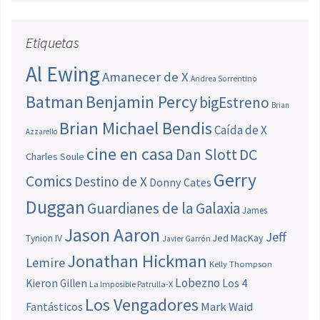
Etiquetas
Al Ewing
Amanecer de X
Andrea Sorrentino
Batman
Benjamin Percy
bigEstreno
Brian
Brian Michael Bendis
Caída de X
Azzarello
cine en casa
Dan Slott
DC
Charles Soule
Gerry
Comics
Destino de X
Donny Cates
Duggan
Guardianes de la Galaxia
James
Jason Aaron
Jeff
Jed MacKay
Tynion IV
Javier Garrón
Jonathan Hickman
Lemire
Kelly Thompson
Lobezno
Los 4
Kieron Gillen
La Imposible Patrulla-X
Los Vengadores
Fantásticos
Mark Waid