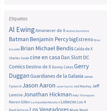
Etiquetas
Al Ewing
Amanecer de X
Andrea Sorrentino
Batman
Benjamin Percy
bigEstreno
Brian
Brian Michael Bendis
Caída de X
Azzarello
cine en casa
Dan Slott
DC
Charles Soule
Gerry
Comics
Destino de X
Donny Cates
Duggan
Guardianes de la Galaxia
James
Jason Aaron
Jeff
Jed MacKay
Tynion IV
Javier Garrón
Jonathan Hickman
Lemire
Kelly Thompson
Lobezno
Los 4
Kieron Gillen
La Imposible Patrulla-X
Los Vengadores
Fantásticos
Mark Waid