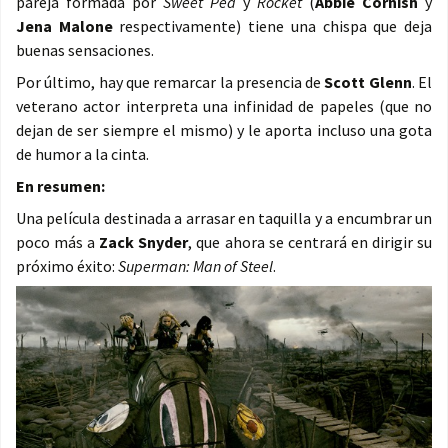
pareja formada por
Sweet Pea
y
Rocket
(
Abbie Cornish
y
Jena Malone
respectivamente) tiene una chispa que deja
buenas sensaciones.
Por último, hay que remarcar la presencia de
Scott Glenn
. El
veterano actor interpreta una infinidad de papeles (que no
dejan de ser siempre el mismo) y le aporta incluso una gota
de humor a la cinta.
En resumen:
Una película destinada a arrasar en taquilla y a encumbrar un
poco más a
Zack Snyder
, que ahora se centrará en dirigir su
próximo éxito:
Superman: Man of Steel
.