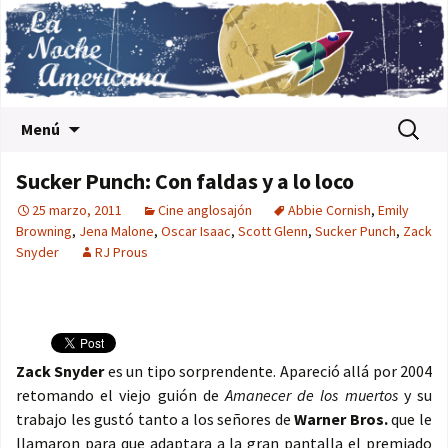
Saltar al contenido
Buscar:
Menú
Sucker Punch: Con faldas y a lo loco
25 marzo, 2011
Cine anglosajón
Abbie Cornish
,
Emily
Browning
,
Jena Malone
,
Oscar Isaac
,
Scott Glenn
,
Sucker Punch
,
Zack
Snyder
RJ Prous
Zack Snyder
es un tipo sorprendente. Apareció allá por 2004
retomando el viejo guión de
Amanecer de los muertos
y su
trabajo les gustó tanto a los señores de
Warner Bros.
que le
llamaron para que adaptara a la gran pantalla el premiado