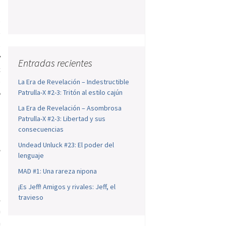
o
e
s
y
Entradas recientes
c
o
La Era de Revelación – Indestructible
Patrulla-X #2-3: Tritón al estilo cajún
o
La Era de Revelación – Asombrosa
Patrulla-X #2-3: Libertad y sus
consecuencias
s
Undead Unluck #23: El poder del
e
lenguaje
l
MAD #1: Una rareza nipona
l
o
¡Es Jeff! Amigos y rivales: Jeff, el
travieso
l
a
á