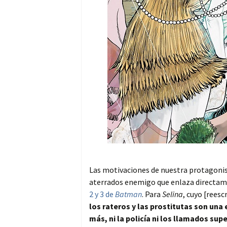
Las motivaciones de nuestra protagoni
aterrados enemigo que enlaza directame
2 y 3 de
Batman
. Para
Selina
, cuyo [rees
los rateros y las prostitutas son una 
más, ni la policía ni los llamados sup