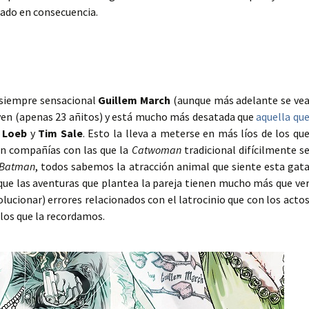
rado en consecuencia.
 siempre sensacional
Guillem March
(aunque más adelante se ve
oven (apenas 23 añitos) y está mucho más desatada que
aquella qu
 Loeb
y
Tim Sale
. Esto la lleva a meterse en más líos de los qu
on compañías con las que la
Catwoman
tradicional difícilmente s
Batman
, todos sabemos la atracción animal que siente esta gat
que las aventuras que plantea la pareja tienen mucho más que ve
ucionar) errores relacionados con el latrocinio que con los acto
los que la recordamos.