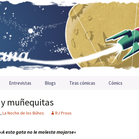
Entrevistas
Blogs
Tiras cómicas
Cómics
 y muñequitas
n
,
La Noche de los Búhos
RJ Prous
«
A esta gata no le molesta mojarse
«