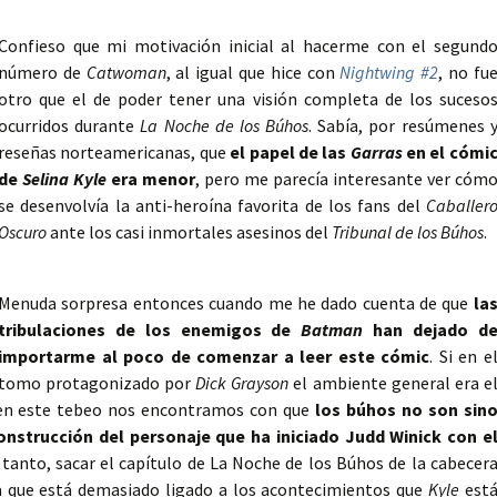
Confieso que mi motivación inicial al hacerme con el segund
número de
Catwoman
, al igual que hice con
Nightwing #2
, no fu
otro que el de poder tener una visión completa de los suceso
ocurridos durante
La Noche de los Búhos
. Sabía, por resúmenes 
reseñas norteamericanas, que
el papel de las
Garras
en el cómi
de
Selina Kyle
era menor
, pero me parecía interesante ver cóm
se desenvolvía la anti-heroína favorita de los fans del
Caballer
Oscuro
ante los casi inmortales asesinos del
Tribunal de los Búhos
.
Menuda sorpresa entonces cuando me he dado cuenta de que
la
tribulaciones de los enemigos de
Batman
han dejado d
importarme al poco de comenzar a leer este cómic
. Si en e
tomo protagonizado por
Dick Grayson
el ambiente general era e
en este tebeo nos encontramos con que
los búhos no son sin
onstrucción del personaje que ha iniciado Judd Winick con e
or tanto, sacar el capítulo de La Noche de los Búhos de la cabecer
 que está demasiado ligado a los acontecimientos que
Kyle
est