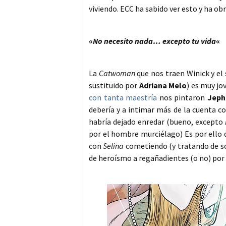
viviendo. ECC ha sabido ver esto y ha ob
«
No necesito nada… excepto tu vida
«
La
Catwoman
que nos traen Winick y el
sustituido por
Adriana Melo
) es muy j
con tanta maestría
nos pintaron
Jeph
debería y a intimar más de la cuenta c
habría dejado enredar (bueno, excepto
por el hombre murciélago) Es por ello 
con
Selina
cometiendo (y tratando de sol
de heroísmo a regañadientes (o no) por 