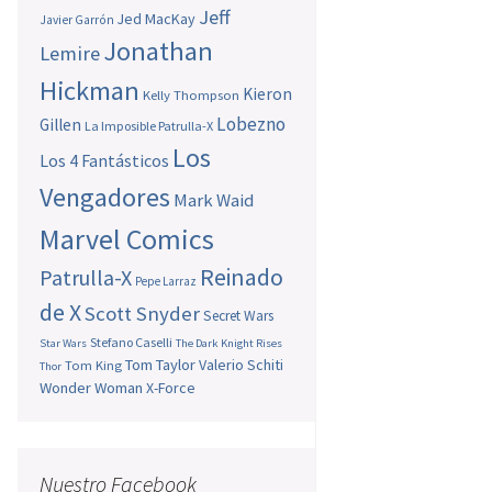
Jeff
Jed MacKay
Javier Garrón
Jonathan
Lemire
Hickman
Kieron
Kelly Thompson
Lobezno
Gillen
La Imposible Patrulla-X
Los
Los 4 Fantásticos
Vengadores
Mark Waid
Marvel Comics
Reinado
Patrulla-X
Pepe Larraz
de X
Scott Snyder
Secret Wars
Stefano Caselli
Star Wars
The Dark Knight Rises
Tom Taylor
Valerio Schiti
Tom King
Thor
Wonder Woman
X-Force
Nuestro Facebook