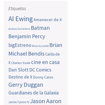
Etiquetas
Al Ewing
Amanecer de X
Batman
Andrea Sorrentino
a
Benjamin Percy
e
Brian
bigEstreno
e
Brian Azzarello
e
Michael Bendis
Caída de
a
cine en casa
r
X
Charles Soule
s
Dan Slott
DC Comics
Destino de X
Donny Cates
Gerry Duggan
Guardianes de la Galaxia
Jason Aaron
James Tynion IV